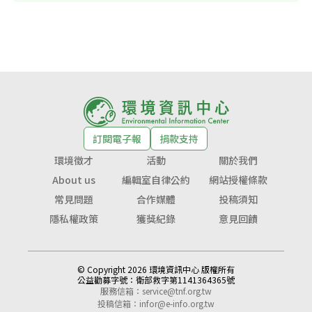
訂閱電子報
捐款支持
環境徵才
活動
關於我們
About us
編輯室自律公約
網站授權條款
常見問題
合作媒體
投稿須知
隱私權政策
獲獎紀錄
意見回饋
© Copyright 2026 環境資訊中心 版權所有
公益勸募字號：
衛部救字第1141364365號
服務信箱：
service@tnf.org.tw
投稿信箱：
infor@e-info.org.tw