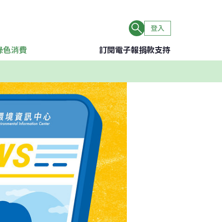
登入
綠色消費
訂閱電子報
捐款支持