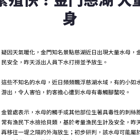
身
疑因天氣暖化，金門知名景點慈湖近日出現大量水母，
民安全，昨天派出人員下水打撈並予放生。
這些不知名的水母，近日頻頻飄浮慈湖水域，有的小如
游出，令人害怕，釣客擔心遭到水母有毒觸腳螯咬。
金管處表示，水母的觸手或其他部位生著具毒性的刺絲
常有漁民下水撿拾貝類，基於考量漁民生計及安全，昨
再移往一堤之隔的外海放生；初步研判，該水母可能屬