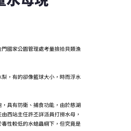
金門國家公園管理處考量撿拾貝類漁
水梨，有的卻像籃球大小，時而浮水
胞，具有防衛、捕食功能，由於慈湖
天由西站主任許丕詳派員打撈水母，
於毒性較低的水螅蟲綱下，但究竟是