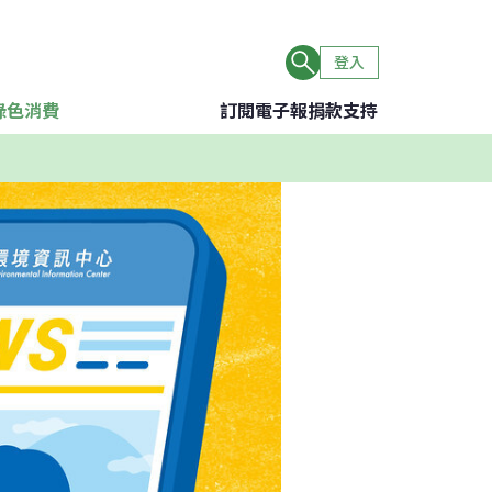
登入
綠色消費
訂閱電子報
捐款支持