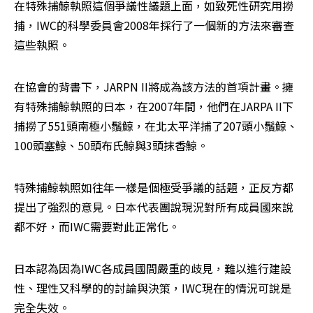
在特殊捕鯨執照這個爭議性議題上面，如致死性研究用撈
捕，IWC的科學委員會2008年採行了一個新的方法來審查
這些執照。
在協會的背書下，JARPN II將成為該方法的首項計畫。擁
有特殊捕鯨執照的日本，在2007年間，他們在JARPA II下
捕撈了551頭南極小鬚鯨，在北太平洋捕了207頭小鬚鯨、
100頭塞鯨、50頭布氏鯨與3頭抹香鯨。
特殊捕鯨執照如往年一樣是個極受爭議的話題，正反方都
提出了強烈的意見。日本代表團說現況對所有成員國來說
都不好，而IWC需要對此正常化。
日本認為因為IWC各成員國間嚴重的歧見，難以進行建設
性、理性又科學的的討論與決策，IWC現在的情況可說是
完全失效。