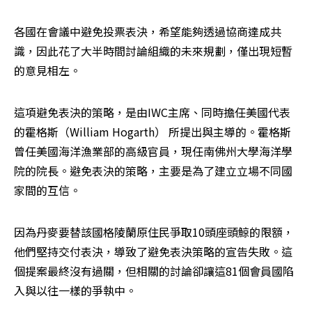
各國在會議中避免投票表決，希望能夠透過協商達成共
識，因此花了大半時間討論組織的未來規劃，僅出現短暫
的意見相左。
這項避免表決的策略，是由IWC主席、同時擔任美國代表
的霍格斯（William Hogarth） 所提出與主導的。霍格斯
曾任美國海洋漁業部的高級官員，現任南佛州大學海洋學
院的院長。避免表決的策略，主要是為了建立立場不同國
家間的互信。
因為丹麥要替該國格陵蘭原住民爭取10頭座頭鯨的限額，
他們堅持交付表決，導致了避免表決策略的宣告失敗。這
個提案最終沒有過關，但相關的討論卻讓這81個會員國陷
入與以往一樣的爭執中。