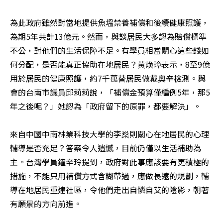
為此政府雖然對當地提供魚塭禁養補償和後續健康照護，
為期5年共計13億元。然而，與談居民大多認為賠償標準
不公，對他們的生活保障不足。有學員相當關心這些錢如
何分配，是否能真正協助在地居民？黃煥璋表示，8至9億
用於居民的健康照護，約7千萬替居民做戴奧辛檢測。與
會的台南市議員邱莉莉說，「補償金預算僅編例5年，那5
年之後呢？」她認為「政府留下的原罪，都要解決」。 

來自中國中南林業科技大學的李燊則關心在地居民的心理
輔導是否充足？答案令人遺憾，目前仍僅以生活補助為
主。台灣學員鐘辛玲提到，政府對此事應該要有更積極的
措施，不能只用補償方式含糊帶過，應做長遠的規劃，輔
導在地居民重建社區，令他們走出自憐自艾的陰影，朝著
有願景的方向前進。 
