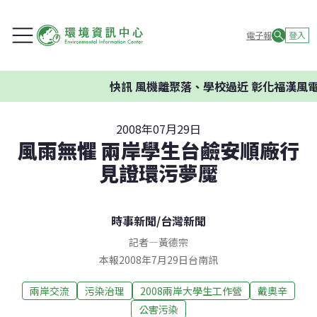
電子報
登入
快訊
風機離聚落、學校過近 彰化福漢風電
2008年07月29日
風雨無懼 兩岸學生台鹼安順廠行
見證環污夢魘
時事新聞
/
台灣新聞
記者
—
黃德宗
本報2008年7月29日台南訊
兩岸交流
污染治理
2008兩岸大學生工作營
戴奧辛
公害污染