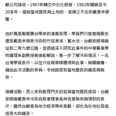
鹼公司接收，1967年轉交中石化經營，1982年關廠至今
20多年，留給當地居民與土地的，是揮之不去的戴奧辛夢
魘。 

由於鳳凰颱風襲台帶來的淒風苦雨，學員們只能勉強靠近
遭受戴奧辛與汞污染的竹筏港溪、蓄水池、台鹼安順場廠
址和二等九號公路，並透過深入研究此事件的中華醫事學
院護理系副教授黃煥彰解說，進一步了解污染情況。一名
台灣學員表示，以往只從報章媒體得知此事，無關痛癢，
藉由此次活動的參與，令她感受到當地居民的痛苦與無
奈。 

接續活動，眾人來到鹿耳門天后宮與當地居民座談。台鹼
安順廠戴奧辛污染自救會理事長林吉進無奈與憤怒的表
示，雖然台鹼曾為地方經濟帶來貢獻，卻也為在地社區造
成很大的痛苦。 
