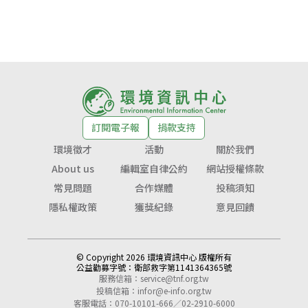
訂閱電子報
捐款支持
環境徵才
活動
關於我們
About us
編輯室自律公約
網站授權條款
常見問題
合作媒體
投稿須知
隱私權政策
獲獎紀錄
意見回饋
© Copyright 2026 環境資訊中心 版權所有
公益勸募字號：
衛部救字第1141364365號
服務信箱：
service@tnf.org.tw
投稿信箱：
infor@e-info.org.tw
客服電話：070-10101-666／02-2910-6000