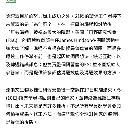
大合照
除認清目前的努力尚未成功之外，21國的環保工作者接下
來釐清的是「為什麼？」。在一連串的課程和討論後，
「無效溝通」被視為最大的障礙。英國「田野研究協會
(FSC)」的環境教育部主任James Hindson在團體活動中
讓大家了解，溝通不良很多時候是傳達者的問題，而很多
環境工作停滯不前，也是起因於侷限想法、缺乏互動、以
及傳遞錯誤訊息；但負責整個研習營的FSC並不直接給大
家答案，而是提供許多評估溝通技能及溝通效果的方法。
達爾文生物多樣性研習營最後一堂課在17日晚間結束，今
(18日)所有學員將回到自己的國家，並持續為維護生存環
境付出。未來還是有許多挫折，不過所有學員都學會要如
何檢視成果、修正方法，而這些散佈全球21國家的夥伴則
是最佳的後盾。