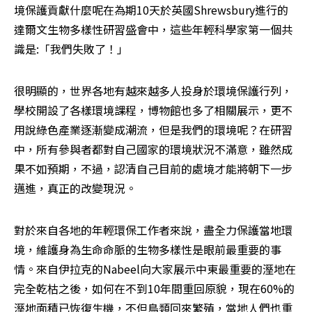
境保護貢獻什麼呢在為期10天於英國Shrewsbury進行的
達爾文生物多樣性研習盛會中，這些年輕科學家第一個共
識是:「我們失敗了！」
很明顯的，世界各地有越來越多人投身於環境保護行列，
學校開設了各樣環境課程，博物館也多了相關展示，更不
用說綠色產業逐漸變成潮流，但是我們的環境呢？在研習
中，所有參與者都對自己國家的環境狀況不滿意，雖然成
果不如預期，不過，認清自己目前的處境才能將朝下一步
邁進，真正的改變現況。
對於來自各地的年輕環保工作者來說，盡全力保護當地環
境，維護身為生命命脈的生物多樣性是眼前最重要的事
情。來自伊拉克的Nabeel向大家展示中東最重要的溼地在
完全乾枯之後，如何在不到10年間重回原貌，現在60%的
溼地面積已恢復生機，不但鳥類回來繁殖，當地人們也重