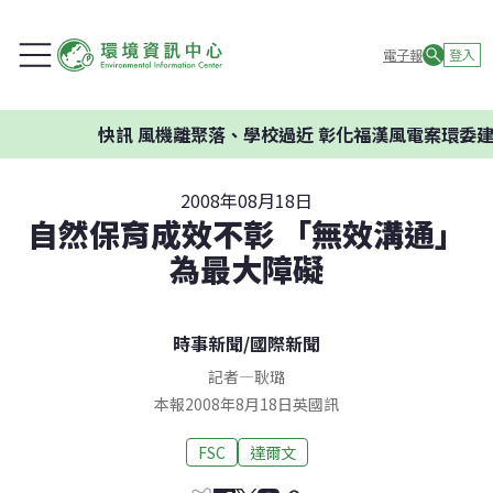
電子報
登入
快訊
風機離聚落、學校過近 彰化福漢風電案環委建議不
2008年08月18日
自然保育成效不彰 「無效溝通」
為最大障礙
時事新聞
/
國際新聞
記者
—
耿璐
本報2008年8月18日英國訊
FSC
達爾文