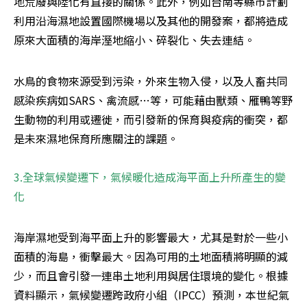
地荒廢與陸化有直接的關係。此外，例如台南等縣市計劃
利用沿海濕地設置國際機場以及其他的開發案，都將造成
原來大面積的海岸溼地縮小、碎裂化、失去連結。
水鳥的食物來源受到污染，外來生物入侵，以及人畜共同
感染疾病如SARS、禽流感…等，可能藉由獸類、雁鴨等野
生動物的利用或遷徙，而引發新的保育與疫病的衝突，都
是未來濕地保育所應關注的課題。 

3.全球氣候變遷下，氣候暖化造成海平面上升所產生的變
化 
海岸濕地受到海平面上升的影響最大，尤其是對於一些小
面積的海島，衝擊最大。因為可用的土地面積將明顯的減
少，而且會引發一連串土地利用與居住環境的變化。根據
資料顯示，氣候變遷跨政府小組（IPCC）預測，本世紀氣