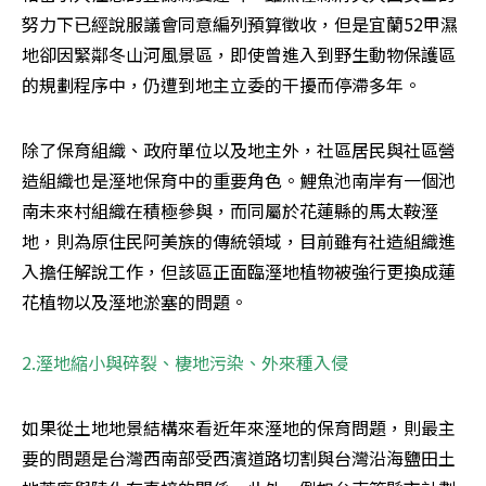
努力下已經說服議會同意編列預算徵收，但是宜蘭52甲濕
地卻因緊鄰冬山河風景區，即使曾進入到野生動物保護區
的規劃程序中，仍遭到地主立委的干擾而停滯多年。
除了保育組織、政府單位以及地主外，社區居民與社區營
造組織也是溼地保育中的重要角色。鯉魚池南岸有一個池
南未來村組織在積極參與，而同屬於花蓮縣的馬太鞍溼
地，則為原住民阿美族的傳統領域，目前雖有社造組織進
入擔任解說工作，但該區正面臨溼地植物被強行更換成蓮
花植物以及溼地淤塞的問題。 

2.溼地縮小與碎裂、棲地污染、外來種入侵
如果從土地地景結構來看近年來溼地的保育問題，則最主
要的問題是台灣西南部受西濱道路切割與台灣沿海鹽田土