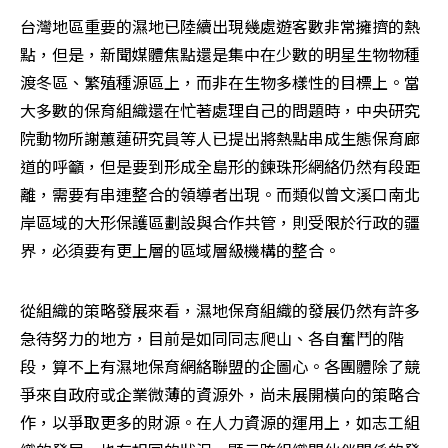
台灣地區重要的濕地已陸續出現幾處遊客數非常擁擠的熱
點，但是，新聞媒體焦點還是集中在少數的明星生物物種
渡冬區、繁殖種源區上，而非在生物多樣性的目標上。當
大多數的保育組織還在忙著處理自己的問題時，中央研究
院動物所謝蕙蓮研究員等人已提出將熱點串成生態保育廊
道的呼籲，但是要到形成全島形的鍊珠形網絡仍然有段距
離，需要有串連整合的領導者出現。而類似曾文溪口南北
岸區域的大形保護區劃設與合作共管，則受限於行政的疆
界，必須要有更上層的區域層級機構的整合。
從組織的策略發展來看，濕地保育組織的發展仍然有許多
急待努力的地方，目前是如同同志爬山、各自奮鬥的階
段，算不上有濕地保育網絡聯盟的企圖心。各團體除了競
爭來自政府或企業微薄的資源外，尚未展開橫向的策略合
作，以爭取更多的財源。在人力資源的運用上，如志工組