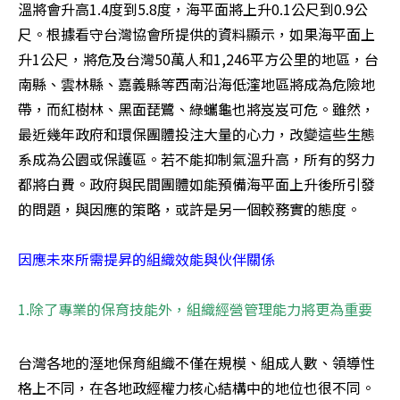
溫將會升高1.4度到5.8度，海平面將上升0.1公尺到0.9公
尺。根據看守台灣協會所提供的資料顯示，如果海平面上
升1公尺，將危及台灣50萬人和1,246平方公里的地區，台
南縣、雲林縣、嘉義縣等西南沿海低漥地區將成為危險地
帶，而紅樹林、黑面琵鷺、綠蠵龜也將岌岌可危。雖然，
最近幾年政府和環保團體投注大量的心力，改變這些生態
系成為公園或保護區。若不能抑制氣溫升高，所有的努力
都將白費。政府與民間團體如能預備海平面上升後所引發
的問題，與因應的策略，或許是另一個較務實的態度。 

因應未來所需提昇的組織效能與伙伴關係
1.除了專業的保育技能外，組織經營管理能力將更為重要 
台灣各地的溼地保育組織不僅在規模、組成人數、領導性
格上不同，在各地政經權力核心結構中的地位也很不同。