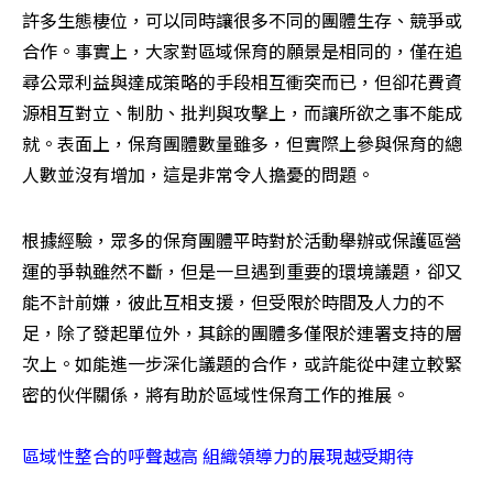
許多生態棲位，可以同時讓很多不同的團體生存、競爭或
合作。事實上，大家對區域保育的願景是相同的，僅在追
尋公眾利益與達成策略的手段相互衝突而已，但卻花費資
源相互對立、制肋、批判與攻擊上，而讓所欲之事不能成
就。表面上，保育團體數量雖多，但實際上參與保育的總
人數並沒有增加，這是非常令人擔憂的問題。
根據經驗，眾多的保育團體平時對於活動舉辦或保護區營
運的爭執雖然不斷，但是一旦遇到重要的環境議題，卻又
能不計前嫌，彼此互相支援，但受限於時間及人力的不
足，除了發起單位外，其餘的團體多僅限於連署支持的層
次上。如能進一步深化議題的合作，或許能從中建立較緊
密的伙伴關係，將有助於區域性保育工作的推展。 

區域性整合的呼聲越高 組織領導力的展現越受期待 