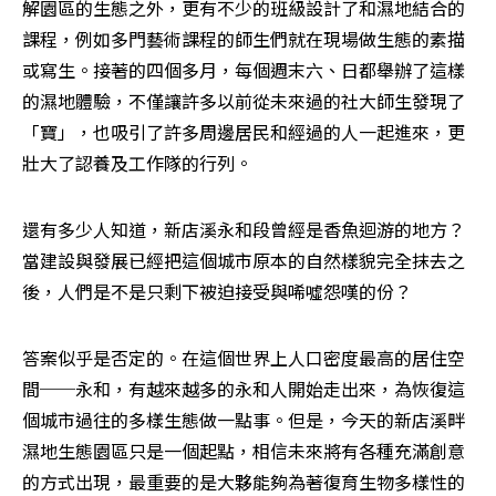
解園區的生態之外，更有不少的班級設計了和濕地結合的
課程，例如多門藝術課程的師生們就在現場做生態的素描
或寫生。接著的四個多月，每個週末六、日都舉辦了這樣
的濕地體驗，不僅讓許多以前從未來過的社大師生發現了
「寶」，也吸引了許多周邊居民和經過的人一起進來，更
壯大了認養及工作隊的行列。
還有多少人知道，新店溪永和段曾經是香魚迴游的地方？
當建設與發展已經把這個城市原本的自然樣貌完全抹去之
後，人們是不是只剩下被迫接受與唏噓怨嘆的份？
答案似乎是否定的。在這個世界上人口密度最高的居住空
間──永和，有越來越多的永和人開始走出來，為恢復這
個城市過往的多樣生態做一點事。但是，今天的新店溪畔
濕地生態園區只是一個起點，相信未來將有各種充滿創意
的方式出現，最重要的是大夥能夠為著復育生物多樣性的