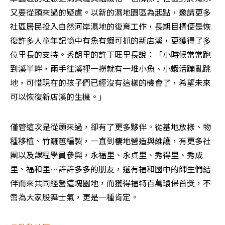
又要從頭來過的疑慮。以新的濕地園區為起點，邀請更多
社區居民投入自然河岸濕地的復育工作，長期目標便是恢
復許多人童年記憶中有魚有蝦可抓的新店溪，更獲得了多
位里長的支持。秀朗里的許丁旺里長說：「小時候常常跑
到溪半畔，兩手往溪裡一撈就有一堆小魚、小蝦活蹦亂跳
地，可惜現在的孩子們已經沒有這樣的機會了，希望未來
可以恢復新店溪的生機。」
僅管這次是從頭來過，卻有了更多夥伴。從基地放樣、物
種移植、竹籬笆編製，一直到棲地營造與維護，有更多社
團以及課程學員參與，永福里、永貞里、秀得里、秀成
里、福和里…許許多多的朋友，還有福和國中的師生們結
伴而來共同經營這塊園地，而獲得福特百萬環保首獎，不
啻為大家股舞士氣，更是一種肯定。