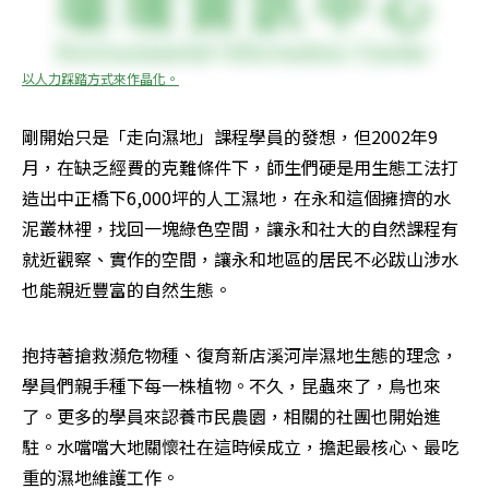
以人力踩踏方式來作晶化。
剛開始只是「走向濕地」課程學員的發想，但2002年9
月，在缺乏經費的克難條件下，師生們硬是用生態工法打
造出中正橋下6,000坪的人工濕地，在永和這個擁擠的水
泥叢林裡，找回一塊綠色空間，讓永和社大的自然課程有
就近觀察、實作的空間，讓永和地區的居民不必跋山涉水
也能親近豐富的自然生態。
抱持著搶救瀕危物種、復育新店溪河岸濕地生態的理念，
學員們親手種下每一株植物。不久，昆蟲來了，鳥也來
了。更多的學員來認養市民農園，相關的社團也開始進
駐。水噹噹大地關懷社在這時候成立，擔起最核心、最吃
重的濕地維護工作。