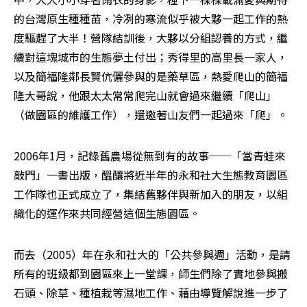
的台灣原生種種苗，冷冽的寒流似乎被大夥一起工作的熱
度驅趕了大半！營隊結訓後，大夥以分組認養的方式，繼
續對這塊城市的生態夢土付出；秀得里的高里長一家人，
以及簡福隆鄰長賢伉儷參與的是藥草區，熱愛爬山的簡福
隆大哥說，他跟太太常常爬完山就會過來繼續「爬山」
（做園區的維護工作），還邀著山友們一起過來「爬」。
2006年1月，記錄舊農場從無到有的故事──「當青蛙來
敲門」一書出版，醞釀將近半年的永和社大生態教育園區
工作隊也正式成立了，集結舊夥伴與新加入的朋友，以組
織化的運作來共同經營這個生態園區。
而去（2005）年在永和社大的「公共參與週」活動，是請
所有的班級都到園區來上一堂課，師生們除了實地參與搬
石頭、除草、種植栽等濕地工作、藉由導覽解說進一步了