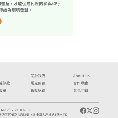
開普及，才能促成民眾的參與和行
持續為環境發聲。
關於我們
About us
權條款
常見問題
合作媒體
政策
獲獎紀錄
意見回饋
666／02-2910-6000
市新店區民權路48號3樓（近捷運大坪林站1號出口）