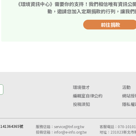
《環境資訊中心》需要你的支持！我們相信唯有資訊公
動，邀請您加入定期捐款的行列，讓我們
前往捐款
環境徵才
活動
編輯室自律公約
網站授
投稿須知
隱私權
41364365號
服務信箱：
service@tnf.org.tw
客服電話：070-10101-
投稿信箱：
infor@e-info.org.tw
地址：231023新北