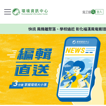
電子報
登入
快訊
風機離聚落、學校過近 彰化福漢風電案環