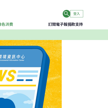
登入
綠色消費
訂閱電子報
捐款支持