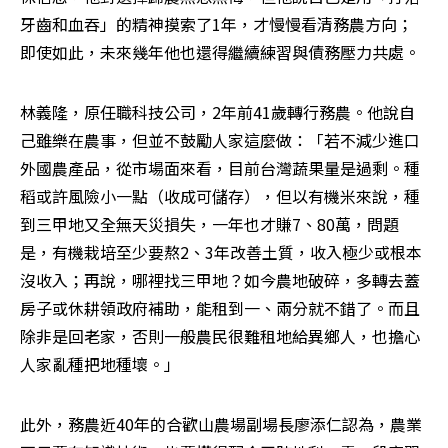
牙齒和血吞」的精神摸索了1年，才慢慢看清務農方向；
即使如此，未來幾年他也還得繼續練習與債務壓力共處。
林義隆，原任職科技公司，2年前41歲轉行務農。他說自
己雖樂在農事，但並不鼓勵人家這麼做：「若不減少進口
外國農產品，從市場面來看，目前台灣蔬果量是過剩。種
稻或許風險小一點（收成可儲存），但以有機米來說，種
到三甲地又全無天災損失，一年也才賺7、80萬，問題
是，有機栽培至少要熬2、3年改善土質，收入極少或根本
沒收入；再說，哪裡找三甲地？如今農地破碎，多轉去蓋
房子或休耕領政府補助，能租到一、兩分就不錯了。而且
除非是回老家，否則一般農民很難租地給異鄉人，也擔心
人家亂種把地種壞。」
此外，務農近40年的合歡山農場副場長廖添仁認為，農業