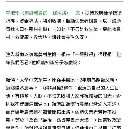
李淑珍〈返鄉務農的一條活路〉一文
，提議政府給予技術
指導、資金補貼、特別收購，鼓勵失業者歸農，以「幫助
青壯人口在農村扎根」，如此「不只是救失業，更能救農
村、救健康、救大地，讓社會長治久安。」
注入新血以復甦農村生機，想來「一舉數得」很理想，但
讓我們看看2位歸農知識分子怎麼說：
羅傑，大學中文系畢，原從事醫療，2年前為照顧父親，
返鄉繼承農事。「除非具備3條件：很清楚自己的人生目
標，有積蓄、人脈，不怕失敗和人家鄙視懷疑的眼光，否
則我不建議這樣做。」羅傑認為慣行農業已漸淪入末途，
而有機新農業還在艱苦開拓出路，弱勢失業者若輕率投
農，等於「拿自己最後一點資產丟進大海」。因宗教及環
保信念，他對選擇歸農無怨無悔，但他說自己是用「打落