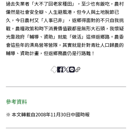
過去失業者「大不了回老家種田」，至少也有飯吃，農村
儼然是社會安全瓣、人生避風港，但今人與土地脫節已
久，今日農村又「人事已非」，返鄉得面對的不只自我挑
戰，農糧政策和時下消費價值觀都是無形大石頭，我懷疑
光靠政府「輔導、資助」就能「做活」這條返鄉路。農委
會這些年的漂鳥營等營隊，其實就是針對青壯人口歸農的
輔導、資助計畫，但返鄉務農仍是行路難！
參考資料
※ 本文轉載自2008年11月30日中國時報