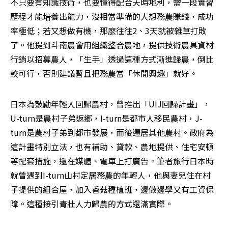
不只要有知識技術，也要懂得配合天時地利，需一段實習
歷程才能培養出能力，沒相當準備的人想務農賺錢，成功
率極低；若又想做有機，那麼往往2、3天就被雜草打敗
了。他提到斗南農會用組織整合農地，提供技術農具資材
行銷以招募農人，「生手」透過這種方式漸進歸農，倒比
較可行，否則建議暫且把務農當「休閒興趣」就好。
日本為鼓勵年輕人回歸農村，曾推出「UIJ回歸計畫」，
U-turn是農村子弟返鄉，I-turn是都市人移民農村，J-
turn是農村子弟到都市發展，而後遷居其他農村。政府為
這計畫特別立法，也有補助、貸款、農地提供、住宅安頓
等配套措施，還在媒體、電車上打廣告。筆者旅行日本時
就曾遇到I-turn山村定居務農的年輕人，他與妻兒住在村
子提供的組合屋，加入香菇種植班，邊做邊學又有工資保
障。這種接引青壯人力歸農的方式還滿實際。