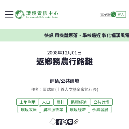
電子報
登入
快訊
風機離聚落、學校過近 彰化福漢風電
2008年12月01日
返鄉務農行路難
評論
/
公共論壇
作者：夏瑞紅(上善人文基金會執行長)
土地利用
人口
農村
循環經濟
公共論壇
環境政策
農林漁牧業
環境經濟
永續發展