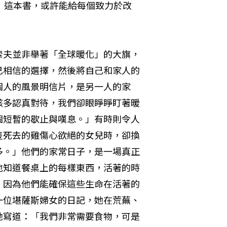
 Food Life）這本書，或許能給每個致力於改
索夫並非舉著「全球暖化」的大旗，
己相信的選擇，然後將自己和家人的
個人的風景明信片，是另一人的家
該多認真對待，我們卻眼睜睜盯著暖
個短暫的歇止與嘆息。」有時則令人
隻死去的雞傷心欲絕的女兒時，卻換
多。」他們的家常日子，是一場真正
地知道餐桌上的每樣東西，活著的時
，因為他們能確保這些生命在活著的
一位堪薩斯婦女的日記，她在荒蕪、
她寫道：「我們非常需要食物，可是