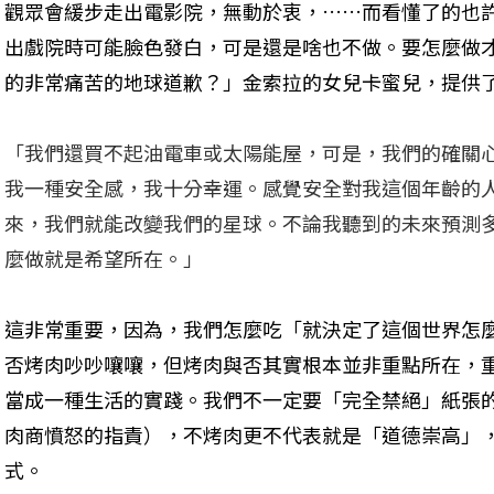
觀眾會緩步走出電影院，無動於衷，……而看懂了的也
出戲院時可能臉色發白，可是還是啥也不做。要怎麼做
的非常痛苦的地球道歉？」金索拉的女兒卡蜜兒，提供
「我們還買不起油電車或太陽能屋，可是，我們的確關
我一種安全感，我十分幸運。感覺安全對我這個年齡的
來，我們就能改變我們的星球。不論我聽到的未來預測
麼做就是希望所在。」
這非常重要，因為，我們怎麼吃「就決定了這個世界怎
否烤肉吵吵嚷嚷，但烤肉與否其實根本並非重點所在，
當成一種生活的實踐。我們不一定要「完全禁絕」紙張
肉商憤怒的指責），不烤肉更不代表就是「道德崇高」
式。