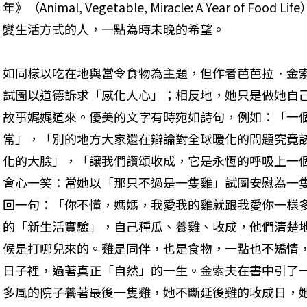
年》（Animal, Vegetable, Miracle: A Year of
變生活方式的人，一點為時未晚的希望。
如同樣以吃在地與當令食物為主題，但作者芭芭拉．金
試圖以道德訴求「感化人心」；相反地，她只是做她自
故事娓娓道來。優美的文字有時宛如詩句，例如：「一
常」，「別的地方大家還在辯論對全球暖化的問題究竟
化的大臉」，「讓我們讚頌收成，它是永恆的呼吸上一
會心一笑：當她以「那只不過是一隻雞」試圖安慰為一
回一句：「你不懂，媽媽，我愛我的雞就跟我愛你一樣
的「新生活實驗」，自己種瓜、養雞、收成，他們清楚
候是打哪兒來的。雞是同伴，也是食物，一點也不矯情
日子裡，過著真正「自然」的一生。金索夫在書中引了
多風的院子養著最後一隻雞，她不斷延後雞的收成日，