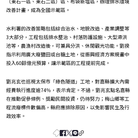
（東石一區、東石二區）區、布袋新塭區，辦理排水環境
改善計畫，成為全國示範區。 
水利署的改善策略包括綜合治水、地貌改造、產業調整等
3大部分，工程包括排水整治、村落防護設施、大型滯洪
池等，農漁村改造後，可兼具分洪、休閒觀光功能。劉揆
指示利用廣大廢鹽田或台糖土地，從振興經濟方案規畫中
投入60餘億元預算，讓示範區的工程提前完成。 
劉兆玄也巡視太保市「綠色隧道」工地，對嘉縣擴大內需
經費執行進度逾74％，表示肯定。不過，劉兆玄點名嘉縣
在推動促參條例、獎勵民間投資，仍待努力；梅山鄉等工
程流廢標件數偏高，縣府應排除原因，以免影響民生及行
政效率。