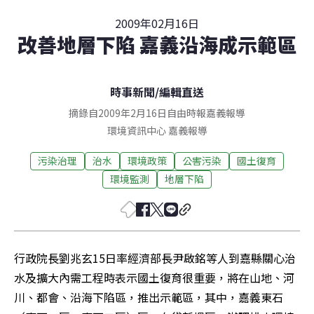
2009年02月16日
改善地層下陷 嘉義沿海成示範區
時事新聞
/
編輯直送
摘錄自2009年2月16日自由時報嘉義報導
環境資訊中心
嘉義
報導
污染治理
治水
環境政策
公害污染
國土復育
環境監測
地層下陷
行政院長劉兆玄15日率經濟部長尹啟銘等人到嘉縣關心治
水及擴大內需工程時表示國土復育很重要，將在山地、河
川、都會、沿海下陷區，推出示範區，其中，嘉義東石