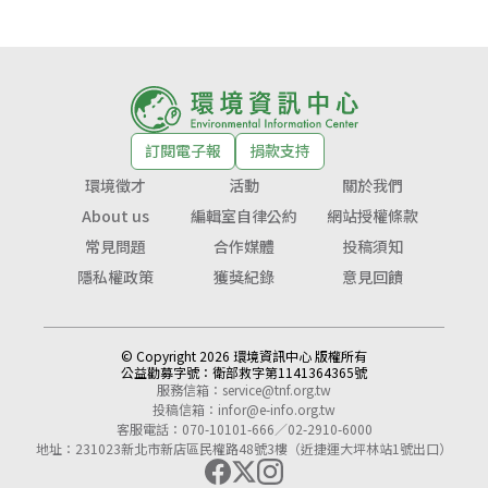
訂閱電子報
捐款支持
環境徵才
活動
關於我們
About us
編輯室自律公約
網站授權條款
常見問題
合作媒體
投稿須知
隱私權政策
獲獎紀錄
意見回饋
© Copyright 2026 環境資訊中心 版權所有
公益勸募字號：
衛部救字第1141364365號
服務信箱：
service@tnf.org.tw
投稿信箱：
infor@e-info.org.tw
客服電話：070-10101-666／02-2910-6000
地址：231023新北市新店區民權路48號3樓（近捷運大坪林站1號出口）