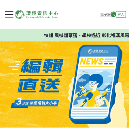
電子報
登入
快訊
風機離聚落、學校過近 彰化福漢風電