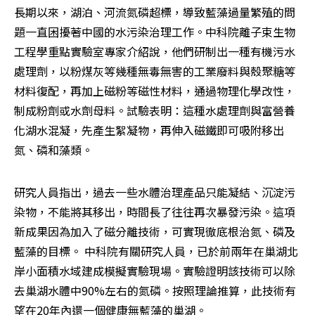
長期以來，湖泊、河流氮磷超標，導致藍藻過量繁殖的問
題一直困擾著中國的水污染治理工作。中科院離子束生物
工程學重點實驗室專家介紹說，他們研制出一種有機污水
處理劑，以粉煤灰等幾種無毒無害的工業廢料與殼聚糖等
材料復配，再加上磁粉等磁性材料，通過物理化學改性，
制成粉劑或水劑母料。試驗表明：這種水處理劑與富營養
化湖水混凝，先產生絮凝物，再伸入磁鐵即可吸附移出
氮、磷和藻類。
研究人員指出，過去一些水體治理產品只能凝結、沉淀污
染物，不能將其移出，時間長了往往再次暴發污染。這項
新成果因為加入了磁分離技術，可實現徹底根治氮、磷及
藍藻的目標。 中科院有關研究人員，已於前兩年在巢湖北
岸小面積水域建成模擬實驗現場。實驗證明該技術可以除
去巢湖水體中90%左右的氮磷。按照理論推算，此技術有
望在20年內還一個健康無藍藻的巢湖。