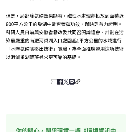
但是，局部除氮磷效果顯著，磁性水處理劑投放到面積近
800平方公里的巢湖中能否發揮功效，還缺乏有力證明。
科研人員日前與安徽省發改委共同召開論證會，計劃在污
染最嚴重的南淝河巢湖入口處圍起1平方公里的水域進行
「水體氮磷藻移出技術」實驗，為全面推廣運用這項技術
以消滅巢湖藍藻尋求更可靠的基礎。 

你的關心，關乎環境—讓《環境資訊中