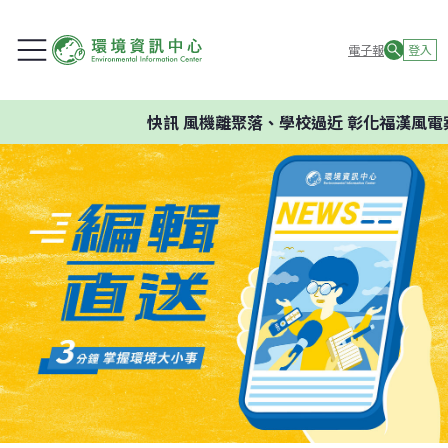
電子報
登入
快訊
風機離聚落、學校過近 彰化福漢風電案