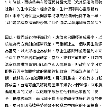
年年降低，而這些共有資源與普羅大眾（尤其是沿海弱勢
社群）的生命安全、糧食安全、生計保障與心靈慰藉有
關，未來的幾個重大開發案將讓天然海岸比例不及一半，
我們還能稱為福爾摩沙嗎？我們還能以海洋國家為榮嗎？
因此，我們誠心地呼籲政府，應放棄只顧經濟成長率、以
核能為尚方寶劍的經濟政策，而重新建立一個以再生能源
為基礎、以大眾福祉為依歸、尊重生態限制並考量到未來
子孫生存的經濟發展政策。當然，我們不敢期待，目前的
溫室氣體排放量會因此而立即大幅減量，但政府至少可立
即進行溫室氣體排放的限量管制政策，再徐謀產業向低
碳、低耗能方向的調整轉型。否則到最後，不僅許多口號
都成空，台電可能又將耗用國庫不知多少個50億，來收買
偏遠地區的民眾，以處理不敢放在他們自己家裡的「安
全」低階核廢料，而我國不僅將喪失轉移到綠色經濟的先
機，更可能因為這些勢將敵不過發展中國家的不當投資，