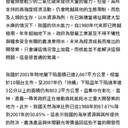
發電排放較少的二氧化碳來提供大量的電力，但是，其所
支持的高強度經濟活動，仍會跨越其他的生態限制，而危
及人類的生存。以水資源為例，在已無適當場址興建大型
水庫的情況下，我國的供水能力，自1980年代來即已跨越
極限，年年超抽地下水，政府為發展工業甚至不得不犧牲
與糧食安全有關的農漁業用水，未來為經濟成長而推出的
開發案，只會讓這情況雪上加霜，而核能並不能解決這個
問題，這是很普通的常識。
我國於2001年時地層下陷面積已達2,667平方公里，相當
於10個台北市，至2007年仍「持續」下陷且年下陷速率達
3公分以上的面積仍有803.2平方公里，且集中在彰化、雲
林、嘉義一帶等政府正在推動高耗能耗水之重大開發案的
地方。此外，我國天然海岸比例已從1988年的67.67％降
到2007年的50.85％，這表示我國的海岸資源與其所提供
的防洪、農漁產品與休閒觀光等價值因這些不當的開發而