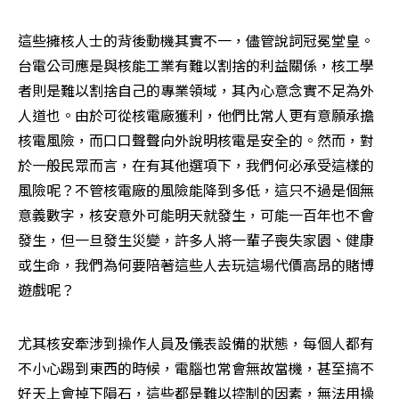
這些擁核人士的背後動機其實不一，儘管說詞冠冕堂皇。
台電公司應是與核能工業有難以割捨的利益關係，核工學
者則是難以割捨自己的專業領域，其內心意念實不足為外
人道也。由於可從核電廠獲利，他們比常人更有意願承擔
核電風險，而口口聲聲向外說明核電是安全的。然而，對
於一般民眾而言，在有其他選項下，我們何必承受這樣的
風險呢？不管核電廠的風險能降到多低，這只不過是個無
意義數字，核安意外可能明天就發生，可能一百年也不會
發生，但一旦發生災變，許多人將一輩子喪失家園、健康
或生命，我們為何要陪著這些人去玩這場代價高昂的賭博
遊戲呢？
尤其核安牽涉到操作人員及儀表設備的狀態，每個人都有
不小心踢到東西的時候，電腦也常會無故當機，甚至搞不
好天上會掉下隕石，這些都是難以控制的因素，無法用操