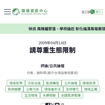
電子報
登入
快訊
風機離聚落、學校過近 彰化福漢風電案環委建
2009年04月14日
請尊重生態限制
評論
/
公共論壇
作者：謝和霖(看守台灣協會秘書長)
環境哲學
污染治理
能源轉型
公共論壇
環境政策
氣候變遷
公害污染
環境基本法
全球暖化
環境正義
生活環境
永續發展
全國能源會議