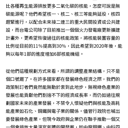
比各種再生能源排放更多二氧化碳的核能，怎麼可說是無
碳能源呢？他們希望核一、核二、核三等能夠延役，核四
趕緊進行，以配合未來接二連三的重大民間投資或公共建
設，而台電公司除了目前推出一個個火力發電廠更新擴建
計畫外，更希望恢復過往的核能政策，將核能裝置容量的
比例從目前的11％提高到30％，因此希望到2020年後，能
夠以每年1部的進度增加6部核能機組。
從他們這種規劃方式來看，所謂的調整產業結構，只不是
個口號罷了。在許多國家都在發展綠色經濟之際，我們的
政策制訂者們竟然能無動於衷到此地步，無視綠色產業的
發展也能貢獻他們割捨不下的經濟成長率，而仍如過往規
劃國家未來的產業發展，不禁令人懷疑他們與核能及高耗
能產業如石化、鋼鐵與電子業的關係。儘管行政院也喊出
要發展綠色產業，但現今政府與企業仍在聯手推動一個又
一個會排放大量溫室氣體的開發案，如中龍鋼鐵、中科四