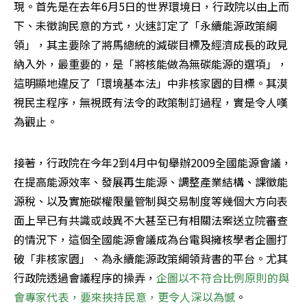
現。首先是在去年6月5日的世界環境日，行政院以由上而
下、未徵詢民意的方式，火速訂定了「永續能源政策綱
領」，其主要除了將馬總統的減碳目標及經濟成長的政見
納入外，最重要的，是「將核能做為無碳能源的選項」，
這明顯地違反了「環境基本法」中非核家園的目標。其漠
視民主程序，無視既有法令的政策制訂過程，實是令人嘆
為觀止。
接著，行政院在今年2到4月中旬舉辦2009全國能源會議，
在提高能源效率、發展再生能源、調整產業結構、課徵能
源稅、以及實施碳權限量管制與交易制度等幾個大方向表
面上早已有共識或歧異不大甚至已有相關法案送立院審查
的情況下，這個全國能源會議成為台電與擁核學者企圖打
破「非核家園」、為永續能源政策綱領背書的平台。尤其
行政院透過會議程序的操弄，
企圖以不符合比例原則的與
會專家代表，要來挾持民意，更令人深以為憾
。