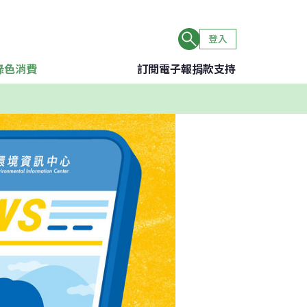
登入
綠色消費
訂閱電子報
捐款支持