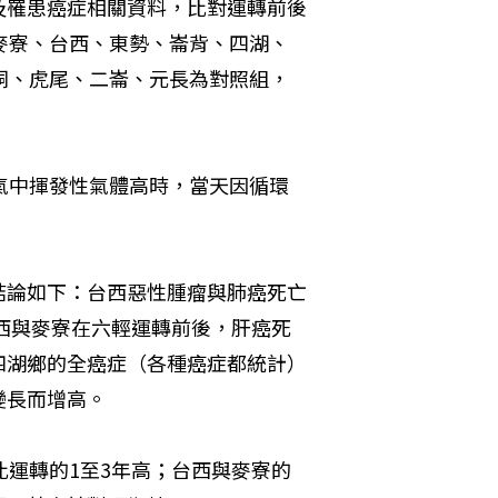
及罹患癌症相關資料，比對運轉前後
麥寮、台西、東勢、崙背、四湖、
桐、虎尾、二崙、元長為對照組，
氣中揮發性氣體高時，當天因循環
結論如下：台西惡性腫瘤與肺癌死亡
台西與麥寮在六輕運轉前後，肝癌死
四湖鄉的全癌症（各種癌症都統計）
變長而增高。
比運轉的1至3年高；台西與麥寮的