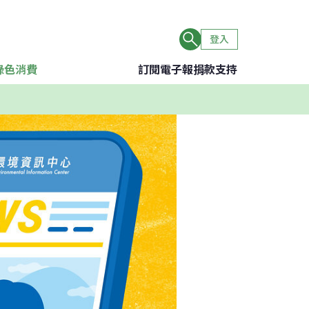
登入
綠色消費
訂閱電子報
捐款支持