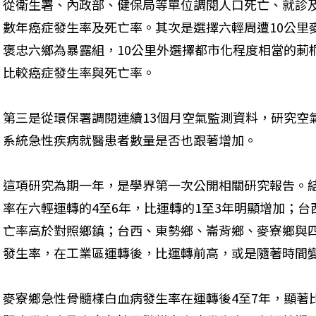
從衛生署、內政部、健保局等單位調閱人口死亡、就診
數年癌症發生率及死亡率。其次是選擇六輕周遭10公里
褒忠六鄉為暴露組，10公里外選擇都市化程度相當的莿
比較癌症發生率與死亡率。
第三是從環保署調閱連續13個月空氣監測資料，研究空
系統急性疾病就醫患者數量是否也跟著增加。
這項研究為期一年，是學界第一次公開相關研究報告。
率在六輕運轉的4至6年，比運轉的1至3年明顯增加；
亡率高於對照鄉鎮；台西、東勢鄉、崙背鄉、麥寮鄉與
發生率，在工業區運轉後，比運轉前高，或是隨著時間
麥寮鄉急性骨髓樣白血病發生率在運轉後4至7年，顯著