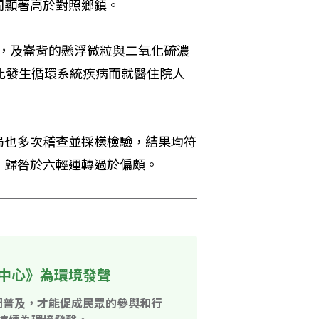
間顯著高於對照鄉鎮。
臭氧，及崙背的懸浮微粒與二氧化硫濃
此發生循環系統疾病而就醫住院人
局也多次稽查並採樣檢驗，結果均符
，歸咎於六輕運轉過於偏頗。
中心》為環境發聲
開普及，才能促成民眾的參與和行