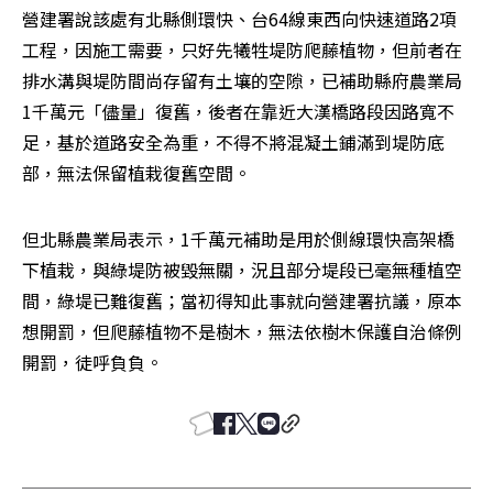
營建署說該處有北縣側環快、台64線東西向快速道路2項
工程，因施工需要，只好先犧牲堤防爬藤植物，但前者在
排水溝與堤防間尚存留有土壤的空隙，已補助縣府農業局
1千萬元「儘量」復舊，後者在靠近大漢橋路段因路寬不
足，基於道路安全為重，不得不將混凝土鋪滿到堤防底
部，無法保留植栽復舊空間。
但北縣農業局表示，1千萬元補助是用於側線環快高架橋
下植栽，與綠堤防被毀無關，況且部分堤段已毫無種植空
間，綠堤已難復舊；當初得知此事就向營建署抗議，原本
想開罰，但爬藤植物不是樹木，無法依樹木保護自治條例
開罰，徒呼負負。