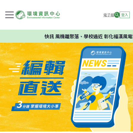
電子報
登入
快訊
風機離聚落、學校過近 彰化福漢風電