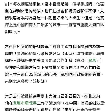
訓。每次講座結束後，常永官總是第一個舉手提問，他甚
至在課間休息的時候，也抓住機會和講演者聊個不停。人
們很容易誤認為常是一個勤奮好學的大學生，但是，他實
際上是中國西南人口最多的城市──直轄市重慶大渡口區
副區長。
常永官所參加的培訓是專門針對中國市長所開展的為期一
周的「資源節約型和環境友好型（兩型）城市建設」專題
講座。該講座由中美清潔能源合作組織（簡稱「
聚思
」）
與住房和城鄉建設部下屬機構全國市長培訓中心共同舉
辦。共有來自25個城市的市長，或相同行政級別的官員，
來到北京參與了該培訓。
常是去年被提拔為重慶市大渡口區副區長的，在此之前，
他在
重慶市環保局
工作了近20年。在中國，官員的提拔需
要政績的綜合考核，但是在建設「兩型」社會的大背景