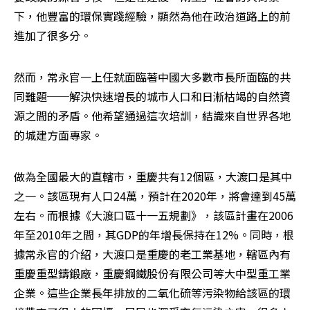
下，他豐富的環保實踐經驗，顯然為他在政治道路上的前
進加了很多分。
然而，常永官一上任就面臨著中國大多數市長所面臨的共
同難題──解決快速增長的城市人口和日漸枯竭的自然資
源之間的矛盾。他希望通過這次培訓，結識來自世界各地
的城建方面專家。
做為全國最大的直轄市，重慶共有12個區，大渡口是其中
之一。該區現有人口24萬，預計在2020年，將會達到45萬
左右。而根據《大渡口區十一五規劃》，該區計畫在2006
年至2010年之間，其GDP的年增長保持在12%。同時，根
據常永官的介紹，大渡口是重慶的老工業基地，轄區內有
重慶重型鑄鍛廠，重慶鋼鐵股份有限公司等大中型重工業
企業。這些企業長年排放的二氧化硫等污染物給該區的環