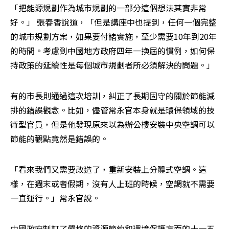
「把能源規劃作為城市規劃的一部分這個想法其實非常
好。」 張春香說道，「但是講座中也提到，任何一個完整
的城市規劃方案，如果要付諸實施，至少需要10年到20年
的時間。考慮到中國地方政府四年一換屆的慣例，如何保
持政策的延續性是每個城市規劃者所必須解決的問題。」
有的市長則通過這次培訓，糾正了長期固守的關於節能減
排的錯誤觀念。比如，儘管常永官本身就是環保領域的技
術型官員，但是他發現原來以為辦公樓安裝中央空調可以
節能的觀點竟然是錯誤的。
「看來我們又需要改造了，重新安裝上分體式空調。這
樣，在週末或者假期，沒有人上班的時候，空調就不需要
一直運行。」常永官說。
中國政府制訂了嚴格的資源節約和環境保護方面的十一五