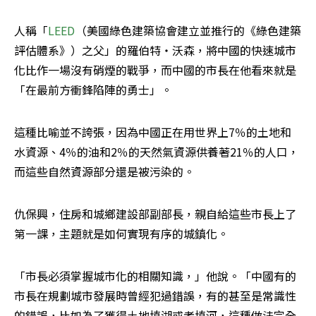
人稱「
LEED
（美國綠色建築協會建立並推行的《綠色建築
評估體系》）之父」的羅伯特‧沃森，將中國的快速城市
化比作一場沒有硝煙的戰爭，而中國的市長在他看來就是
「在最前方衝鋒陷陣的勇士」。
這種比喻並不誇張，因為中國正在用世界上7％的土地和
水資源、4％的油和2％的天然氣資源供養著21％的人口，
而這些自然資源部分還是被污染的。
仇保興，住房和城鄉建設部副部長，親自給這些市長上了
第一課，主題就是如何實現有序的城鎮化。
「市長必須掌握城市化的相關知識，」他說。「中國有的
市長在規劃城市發展時曾經犯過錯誤，有的甚至是常識性
的錯誤，比如為了獲得土地填湖或者填河，這種做法完全