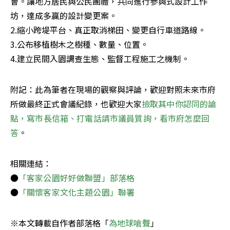
會。讓地方居民與公民團體，共同進行參與式設計工作
坊，達成多贏的設計變更案。

2.縮小跨堤平台、真正取消梯田、變更自行車道路線。

3.公布移植樹木之樹種、數量、位置。

4.建立民間入園調查生態、監督工程施工之機制。
附記：此為筆者在現場的觀察與評論，歡迎對照未來市府
所做最終正式會議紀錄，也歡迎大家
撿取其中你認同的論
點，寫市長信箱、打電話請市議員質詢，看市府怎麼回
答
。
相關連結：

●
「客家公園好好做聯盟」部落格
●
「關懷客家文化主題公園」聯署
※本文轉載自作者部落格「
為地球嗆聲
」