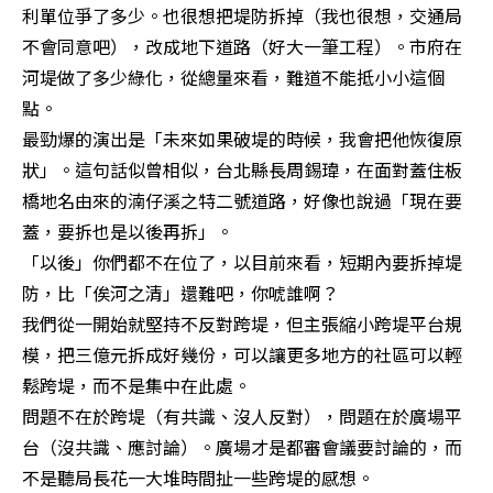
利單位爭了多少。也很想把堤防拆掉（我也很想，交通局
不會同意吧），改成地下道路（好大一筆工程）。市府在
河堤做了多少綠化，從總量來看，難道不能抵小小這個
點。

最勁爆的演出是「未來如果破堤的時候，我會把他恢復原
狀」。這句話似曾相似，台北縣長周錫瑋，在面對蓋住板
橋地名由來的湳仔溪之特二號道路，好像也說過「現在要
蓋，要拆也是以後再拆」。

「以後」你們都不在位了，以目前來看，短期內要拆掉堤
防，比「俟河之清」還難吧，你唬誰啊？

我們從一開始就堅持不反對跨堤，但主張縮小跨堤平台規
模，把三億元拆成好幾份，可以讓更多地方的社區可以輕
鬆跨堤，而不是集中在此處。

問題不在於跨堤（有共識、沒人反對），問題在於廣場平
台（沒共識、應討論）。廣場才是都審會議要討論的，而
不是聽局長花一大堆時間扯一些跨堤的感想。
