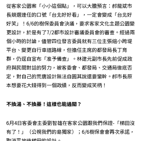
從客家公園案「小小這個點」，可以大膽預言：郝龍斌市
長競選連任的口號「台北好好看」，一定會變成「台北好
好笑」！6/6的樹保委員會決議，要求客家文化主題公園變
更設計，於是有了7/2都市設計審議委員會的審查。經過兩
個小時的討論，儘管四位發言委員就有三位主張縮小跨堤
平台、變更自行車道路線，但擔任主席的都發局長丁育
群，仍逕自宣布「准予備查」。林建元副市長先前促成政
府與民間對話的努力，被客委會、都發局、交通局徹底否
定，對自己的荒唐設計無法自圓其說還要蠻幹。郝市長原
本想要花大錢得到一個政績，反而變成笑柄！
不換湯、不換藥！這樣也能過關？
6月4日客委會主委劉智雄在客家公園跟我們保證-「梯田沒
有了！」（公視我們的島獨家）；6/6樹保會會再次承諾，
取消平地造梯田的設計。
