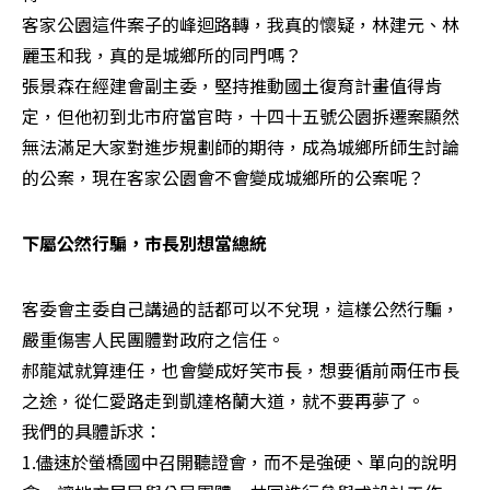
客家公園這件案子的峰迴路轉，我真的懷疑，林建元、林
麗玉和我，真的是城鄉所的同門嗎？

張景森在經建會副主委，堅持推動國土復育計畫值得肯
定，但他初到北市府當官時，十四十五號公園拆遷案顯然
無法滿足大家對進步規劃師的期待，成為城鄉所師生討論
的公案，現在客家公園會不會變成城鄉所的公案呢？
下屬公然行騙，市長別想當總統
客委會主委自己講過的話都可以不兌現，這樣公然行騙，
嚴重傷害人民團體對政府之信任。

郝龍斌就算連任，也會變成好笑市長，想要循前兩任市長
之途，從仁愛路走到凱達格蘭大道，就不要再夢了。

我們的具體訴求：

1.儘速於螢橋國中召開聽證會，而不是強硬、單向的說明