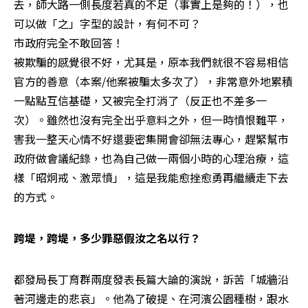
去，師大路一側長度若真的不足（事實上是夠的！），也
可以做「之」字型的設計，有何不可？

市政府完全不敢回答！

被欺騙的感覺很不好，尤其是，原本我們就很不容易相信
官方的善意（本案/他案被騙太多次了），非常意外地累積
一點點互信基礎，又被完全打消了（反正也不差多一
次）。雖然也沒有完全出乎意料之外，但一時憤恨難平，
害我一整天心情不好還要密集開會卻無法專心，趕緊幫市
政府做會議紀錄，也為自己做一兩個小時的心理治療，這
樣「昭炯戒、激眾憤」，這是我能愈挫愈勇再繼續走下去
的方式。
跨堤，跨堤，多少罪惡假汝之名以行？
都發局長丁育群兩度發表長篇大論的演說，訴苦「城牆沿
著河邊走的悲哀」。他為了破提、在河濱公園種樹，跟水