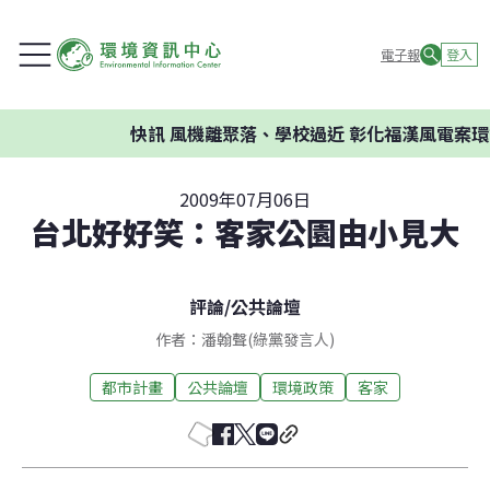
電子報
登入
快訊
風機離聚落、學校過近 彰化福漢風電案環委
2009年07月06日
台北好好笑：客家公園由小見大
評論
/
公共論壇
作者：潘翰聲(綠黨發言人)
都市計畫
公共論壇
環境政策
客家