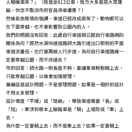
人騎機車來？」（我是坐612公車，我方大多是搭大眾運
輸，你怎不取消市府官員停車優惠？）

然後氣急敗壞的強調，車道已經改成高架了，動物都可以
在下面穿越，也不會影響到公園內的人。

我們的問題沒有回答：此處自行車道與公館自行車路網的
關係為何？既然水源快速道路師大路引道出口那側的平面
車道流量低，也打算再做人行步道，為何自行車道路線一
定要穿越公園，而不改過去？

市府回答：師大路一側長度不夠，要讓單車輕鬆騎上去，
只能穿越公園，以後會加強管理。

偏偏這是設計問題，不是管理問題，如果是一個好的設計
不用太多管理。

設計坡度「平緩」或「陡峭」，導致車道需要「長」或
「短」，牽涉到根本上腳踏車是「騎」上堤防或「牽」上
去。

為什麼一定要騎上去，而不是牽上去？如果一定要騎上