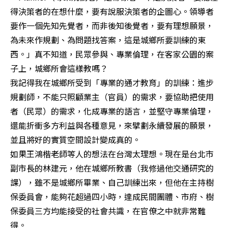
得決策者的在想什麼，要有說服決策者的企圖心。領導者
要作一個先知先覺者，而非後知後覺者，要有理想願景，
為未來作規劃、為問題找答案，這是城鄉所要訓練的東
西。」真不知道，民眾參與、專業倫理，在客家公園的案
子上，城鄉所會這樣教嗎？

我記得我在城鄉所受到「專業的通才教育」的訓練：進步
規劃師，不能只照顧業主（官員）的需求，要協助把使用
者（民眾）的需求，化成專業的語言，並堅守專業倫理，
還能折衝多方利益與各種意見，來擘劃永續發展的願景，
並且將好的實質空間設計變成真的。

如果王鴻楷老師等人的想法在台灣太理想。現在是台北市
副市長的林建元，他在城鄉所教書（我修過他交通研究的
課），雖不是城鄉所畢業、自己訓練出來，但他在主持樹
保委員會，能夠花超過四小時，達成民間團體、市府、樹
保委員三方均能接受的社會共識，在官僚之中就非常難
得。
