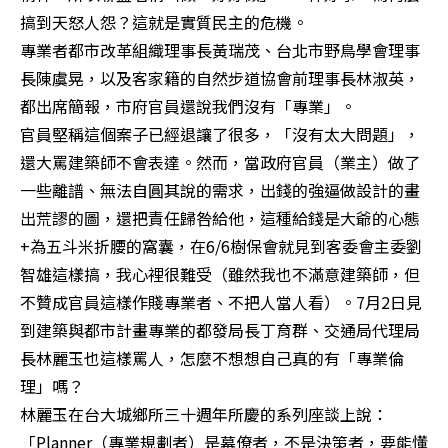
搞到天怒人怨？這就是實質民主的危機。

專業者都市改革組織理事長黃瑞茂、台北市野鳥學會理事
長陳虞晃，以及客家籍的自然步道協會前理事長林淑英，
都出席簡報，市府官員還說我們沒有「專業」。

官員堅稱這個案子已經退讓了很多，「沒有太大問題」，
還大罵建築師不會表達。然而，當政府官員（業主）做了
一些離譜、無法自圓其說的需求，出錢的強逼做設計的畫
出荒謬的圖，還把責任歸咎給他，這種給錢是大爺的心態
+為五斗米折腰的窩囊，在6/6樹保會就見到客委會主委劉
智雄這樣搞，我心裡很難受（雖然我也不滿意建築師，但
不贊成官員這樣作賤專業者、不把人當人看）。7月2日見
到建築與都市計畫專業的都發局長丁育群、交通局代理局
長林麗玉也這樣罵人，怎麼不想想自己真的有「專業倫
理」嗎？

林麗玉在台大城鄉所三十週年所慶的系列座談上說：
「Planner（專業規劃者）是幕僚者，不是決策者，要能懂