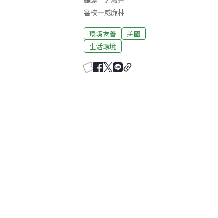
編譯
—
鍾蕙先
審校
—
威廉林
環境友善
美國
生活環境