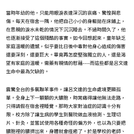
當時年幼的他，只能用眼淚表達深沉的哀痛、驚惶與悲
傷。每天在宿舍一隅，他把自己小小的身軀拋在床鋪上，
在思親的淚水未乾的情況下沉沉睡去。不過時間久了，他
也逐漸接受了這個殘酷的事實。如今回想起來，童年缺乏
家庭溫暖的遺憾，似乎要比日後中毒對他身心造成的傷害
還要深刻，還要巨大。畢竟再怎麼堅強獨立的人，還是渴
望有家庭的溫暖，需藥有親情的慰藉----而這些都是呂文達
生命中最為欠缺的。
震驚全台的多氯聯苯事件，讓呂文達的生命處境更顯孤
單。全身上下一顆顆的大膿胞，時常痛得讓他無法走路，
只得請假在宿舍裡睡覺。那時大家對油症的認識十分有
限，校方除了讓生病的學生到醫院做血液檢測、生理切
片、針灸，並嘗試使用各種奇怪的偏方外，也以為只要把
膿胞裡的膿擠出來，身體就會痊癒了。於是學校的老師、