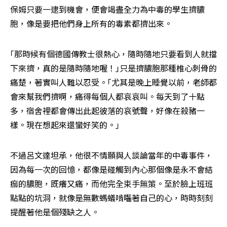
保姆只要一逮到機會，便會竭盡全力為中毒的學生擠膿
胞，像是要把他們身上所有的毒素都擠出來。
｢那時候有個德國傳教士很熱心，隨時隨地只要看到人就擋
下來擠，真的是隨時隨地喔！｣只是擠膿胞那種椎心刺骨的
痛楚，著實叫人難以忍受。｢尤其是晚上睡覺以前，老師都
會來幫我們擠啊，痛得每個人都哀哀叫。每天到了十點
多，宿舍裡都會傳出此起彼落的哀號聲，好像在殺豬一
樣。現在想起來還蠻好笑的。｣
不過呂文達坦承，他很不情願與人談論當年的中毒事件，
因為每一次的回憶，都像是碰觸到內心那個像是永不會結
痂的膿胞，既癢又痛，而他完全束手無策。至於臉上班班
點點的坑洞，就像是無數螞蟻啃囓著自己的心，時時刻刻
提醒著他是個殘缺之人。