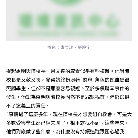
攝影：盧昱瑞、張煥宇
提起惠明與陳校長，呂文達的感覺似乎有些複雜。他對陳
校長是又敬又畏，覺得始終扮演著｢嚴母｣角色的她雖然很
照顧學生，但卻不是那麼容易親近。至於多氯聯苯事件的
發生，他認為惠明與陳校長固然不是罪魁禍首，但仍逃避
不了道義上的責任。

｢事情過了這麼多年，現在陳校長才想要組自救會，可是大
多數受害學生都已經失聯了，根本就找不到。這些年來，
他們到底做了些什麼？為什麼沒有持續追蹤跟關心過我