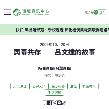
電子報
登入
快訊
風機離聚落、學校過近 彰化福漢風電案環委建議不應開
2009年10月20日
與毒共存──呂文達的故事
時事新聞
/
台灣新聞
作者：陳昭如
污染治理
公害污染
深度報導
油症
多氯聯苯
生活環境