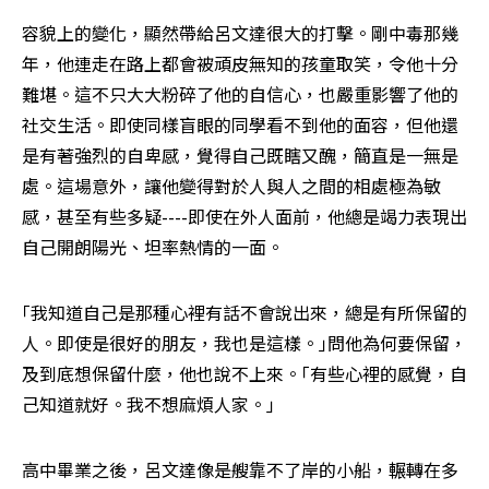
容貌上的變化，顯然帶給呂文達很大的打擊。剛中毒那幾
年，他連走在路上都會被頑皮無知的孩童取笑，令他十分
難堪。這不只大大粉碎了他的自信心，也嚴重影響了他的
社交生活。即使同樣盲眼的同學看不到他的面容，但他還
是有著強烈的自卑感，覺得自己既瞎又醜，簡直是一無是
處。這場意外，讓他變得對於人與人之間的相處極為敏
感，甚至有些多疑----即使在外人面前，他總是竭力表現出
自己開朗陽光、坦率熱情的一面。
｢我知道自己是那種心裡有話不會說出來，總是有所保留的
人。即使是很好的朋友，我也是這樣。｣問他為何要保留，
及到底想保留什麼，他也說不上來。｢有些心裡的感覺，自
己知道就好。我不想麻煩人家。｣
高中畢業之後，呂文達像是艘靠不了岸的小船，輾轉在多