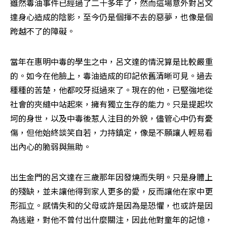
雖然毒油事件已經過了二十多年了，然而這場意外對呂文
達身心造成的陰影，至今仍是個揮不去的惡夢，也像是個
跨越不了的障礙。
當年在惠明中毒的學生之中，呂文達的情況算是比較嚴重
的。如今在他臉上，毒油造成的印記依舊清晰可見。過去
種種的苦楚，他都咬牙挺過來了。現在的他，已堅強地從
社會的夾縫中站起來，擁有獨立生存的能力。只是提起坎
坷的身世，以及中毒後惹人注目的外貌，儘管心中仍有憂
傷，但他始終談笑自若，力持鎮定，像是不願讓人輕易看
出內心的脆弱與無助。
出生金門的呂文達在三歲那年因發燒而失明。只是身體上
的殘缺，並未讓他得到家人更多的愛，反而讓他在家中更
形孤立。感情失和的父母或許是因為是恐懼，也或許是因
為逃避，對他不曾付出什麼關注，因此他對童年的記憶，