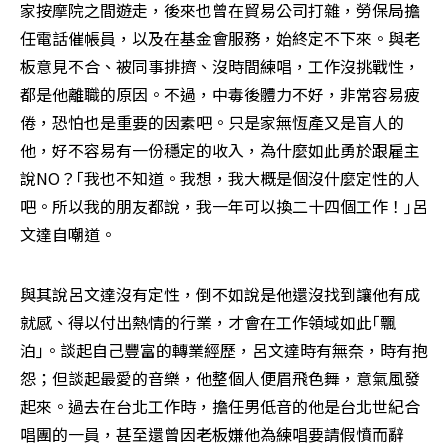
家按摩院之間遊走，後來也曾在貿易公司打雜，勞保局擔
任電話催帳員，以及在基金會服務，始終定不下來。與老
板意見不合、被同事排擠、沒時間練唱，工作沒挑戰性，
都是他離職的原因。不過，中毒後體力不好，非常容易疲
倦，恐怕也是重要的因素吧。只是家無恆產又是盲人的
他，好不容易有一份穩定的收入，為什麼如此勇於跟雇主
說NO？｢我也不知道。我想，我大概是個沒什麼定性的人
吧。所以我的朋友都說，我一年可以換二十四個工作！｣呂
文達自嘲道。
與其說呂文達沒有定性，倒不如說是他還沒找到讓他有成
就感、得以付出熱情的行業，才會在工作領域如此｢飄
泊｣。談起自己豐富的轉業經歷，呂文達時有無奈，時有抱
怨；但談起最愛的音樂，他整個人便眉飛色舞，意氣風發
起來。過去在台北工作時，擔任男低音的他是台北世紀合
唱團的一員，甚至還曾因老板嫌他為練唱要請假憤而辭