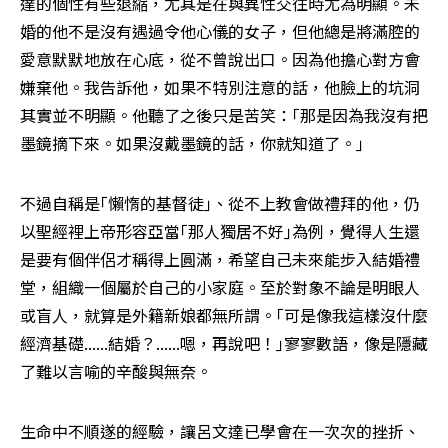
達的個性有些退縮，尤其是在與異性交往時尤為明顯。未
婚的他不是沒有遇過令他心儀的女子，但他總是將滿腔的
愛意默默地放在心底，從不曾說出口。因為他擔心對方會
嫌棄他。我告訴他，如果不特別注意的話，他臉上的坑洞
其實並不明顯。他聽了之後只是苦笑：｢那是因為我沒有把
墨鏡摘下來。如果沒戴墨鏡的話，你就知道了。｣
不過自稱是｢懶惰的基督徒｣、從不上教會做禮拜的他，仍
以聖經裡上帝形容亞當｢那人獨居不好｣為例，覺得人生還
是要有個伴侶才稱得上圓滿，希望自己未來能步入結婚禮
堂，組織一個屬於自己的小家庭。至於對象不論是明眼人
或盲人，就算是外籍新娘都無所謂。｢可是像我這樣沒什麼
經濟基礎......結婚？......嗯，再說吧！｣寥寥數語，像是隱藏
了難以言喻的辛酸與無奈。
生命中不順遂的經驗，讓呂文達已學會在一次次的挫折、