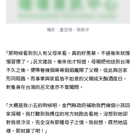
攝影：盧昱瑞、張煥宇
｢那時候看到別人有父母來看，真的好羨慕，不過後來就慢
慢習慣了。｣呂文達說。後來他才知道，母親把他送到台灣
不久之後，便帶著幾個哥哥姐姐離開了父親，從此與呂家
形同陌路。而事業與家庭皆不如意的父親成天酗酒度日，
對隻身在台灣的呂文達亦不曾聞問。
｢大概是我小五的時候吧，金門縣政府補助我們幾個小孩回
家探親。我打聽到我媽住的地方就跑去看她，沒想到她卻
對我很冷淡，完全沒有那種母子之情。我就想，既然她這
樣，那就算了吧！｣