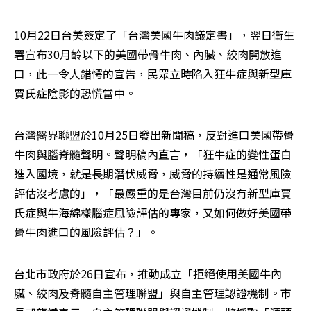
10月22日台美簽定了「台灣美國牛肉議定書」，翌日衛生
署宣布30月齡以下的美國帶骨牛肉、內臟、絞肉開放進
口，此一令人錯愕的宣告，民眾立時陷入狂牛症與新型庫
賈氏症陰影的恐慌當中。
台灣醫界聯盟於10月25日發出新聞稿，反對進口美國帶骨
牛肉與腦脊髓聲明。聲明稿內直言，「狂牛症的變性蛋白
進入國境，就是長期潛伏威脅，威脅的持續性是通常風險
評估沒考慮的」，「最嚴重的是台灣目前仍沒有新型庫賈
氏症與牛海綿樣腦症風險評估的專家，又如何做好美國帶
骨牛肉進口的風險評估？」。
台北市政府於26日宣布，推動成立「拒絕使用美國牛內
臟、絞肉及脊髓自主管理聯盟」與自主管理認證機制。市