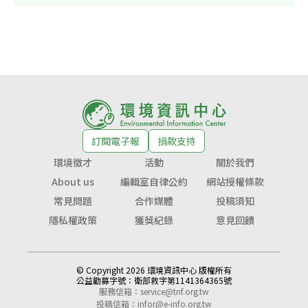
訂閱電子報
捐款支持
環境徵才
活動
關於我們
About us
編輯室自律公約
網站授權條款
常見問題
合作媒體
投稿須知
隱私權政策
獲獎紀錄
意見回饋
© Copyright 2026 環境資訊中心 版權所有
公益勸募字號：
衛部救字第1141364365號
服務信箱：
service@tnf.org.tw
投稿信箱：
infor@e-info.org.tw