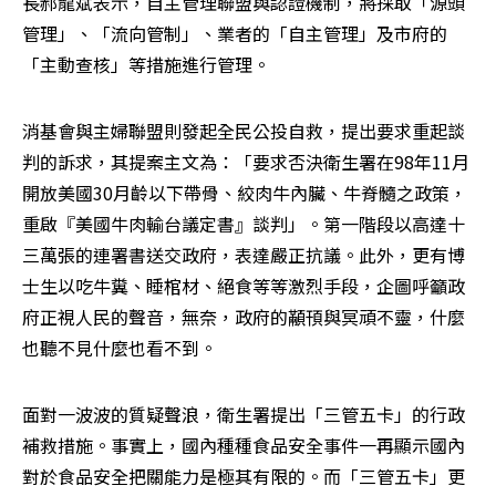
長郝龍斌表示，自主管理聯盟與認證機制，將採取「源頭
管理」、「流向管制」、業者的「自主管理」及市府的
「主動查核」等措施進行管理。
消基會與主婦聯盟則發起全民公投自救，提出要求重起談
判的訴求，其提案主文為：「要求否決衛生署在98年11月
開放美國30月齡以下帶骨、絞肉牛內臟、牛脊髓之政策，
重啟『美國牛肉輸台議定書』談判」。第一階段以高達十
三萬張的連署書送交政府，表達嚴正抗議。此外，更有博
士生以吃牛糞、睡棺材、絕食等等激烈手段，企圖呼籲政
府正視人民的聲音，無奈，政府的顢頇與冥頑不靈，什麼
也聽不見什麼也看不到。
面對一波波的質疑聲浪，衛生署提出「三管五卡」的行政
補救措施。事實上，國內種種食品安全事件一再顯示國內
對於食品安全把關能力是極其有限的。而「三管五卡」更