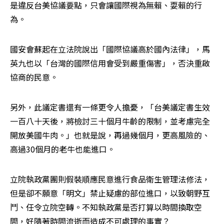
是違反台美協議要點，只會讓國際視為無賴、耍賴的行
為。
國安會蘇起在立法院說出「國際協議高於國內法律」，馬
英九也以「台灣的國際信用會受到嚴重傷害」，否決重啟
協商的民意。
另外，此議定書還有一條更令人擔憂，「台美議定書生效
一百八十天後，將檢討三十個月牛齡的限制，並考慮完全
開放美國牛肉。」也就是說，再過幾個月，更高風險的、
高過30個月的老牛也能進口。
立院執政黨團則假裝順應民意進行食品衛生管理法修法，
但是卻不願意「明文」禁止疑慮的部位進口，以致朝野互
鬥、任令立院空轉。不知執政黨是否打算以時間換取空
間，好隨著時間流逝而造成不可處理的事實？