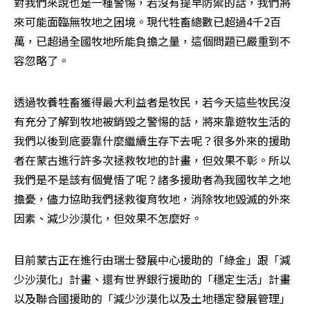
對我們來說也是一種警惕，若沒有提早防禦的話，我們將
來可能面臨無牧地之困境。現代牲畜總數已超過4千2百
萬，已超過全國牧地所能負擔之量，這個問題已嚴重到不
容忽略了。
透過牧養牲畜獲得最大利益者是牧民，若今天這些牧民沒
有充分了解到牧地被銷毀之警惕的話，將來靠遊牧生活的
我們以後到底要靠什麼繼續生存下去呢？很多外來的援助
者在蒙古進行許多次拯救牧地的計畫，但效果不彰。所以
我們是不是該有個覺悟了呢？諸多援助者為我國牧羊之地
擔憂，儘力協助我們拯救復育牧地，消除牧地毀滅的外來
因素、減少沙漠化，但效果不怎麼好。
目前蒙古正在進行由瑞士發展中心援助的「綠金」跟「減
少沙漠化」計畫、還有世界銀行援助的「穩定生活」計畫
以及聯合國援助的「減少沙漠化以及土地穩定發展管理」