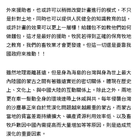
外來援助者，也或許可以稍微改變計畫進行的模式，不只
是針對土地，同時也可以提供人民健全的知識教育的話，
或許計畫的效果可以更上一層樓！給麵包不如教他們如何
做麵包，這才是最好的援助。牧民若得到正確的保育牧地
之教育，我們的畜牧業才會更發達。但這一切還是要靠我
國政府來推動！！
雖然地理距離甚遠，但是身為海島的台灣與身為世上最大
內陸國的蒙古之間有著雖遠實近的密切關係，體現在歷史
上、文化上、與中國大陸的互動關係上。除此之外，兩地
更在牽一髮動全身的環境連帶上休戚與共。每年侵襲台灣
的沙塵暴正來自於荒漠化問題越來越嚴重的蒙古，而蒙古
當地的貧富差距持續擴大、礦產資源利用效率低、以及畜
牧戶數因中國內需提高而大量增加等等原因，則是造成荒
漠化的重要因素。