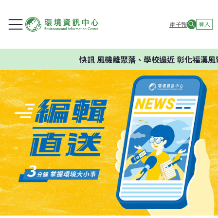
電子報
登入
快訊
風機離聚落、學校過近 彰化福漢風