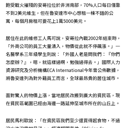
飽受戰火摧殘的安哥拉位於非洲南部，70%人口每日僅靠
不到2美元維生，但在魯安達市中心想租一棟不錯的公
寓，每個月房租可要花上1萬5000美元。
居住在此的維修工人馬可說，安哥拉內戰2002年結束時，
「外商公司的員工大量湧入，物價從此就不停飆漲。」一
名醫學系三年級學生則說：「外國人老是問我們：『你們
怎麼辦？』，嗯，就這樣過啊，勉強過得去。」國際人力
資源研究及分析機構ECA International今年曾公佈數據，
將魯安達列為對外籍員工而言，全球最昂貴的居住城市。
面對驚人的物價上漲，當地居民改搬到廣大的貧民區，現
在貧民區範圍已經由海邊一路延伸至城市所在的山丘上。
居民馬利歐說：「在貧民區我們至少還買得起食物，不過