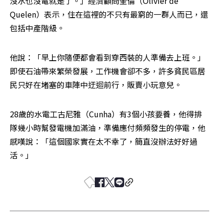
沒水也沒電就是了。」經濟顧問奎倫（Olivier de 
Quelen）表示，住在這裡的不只有最窮的一群人而已，還
包括中產階級。
他說：「早上你隨便都會看到穿西裝的人準備去上班。」
即使石油帶來繁榮發展，工作機會卻不多，許多貧民區居
民只好在堵塞的車陣中迂迴前行，販賣小玩意兒。
28歲的水電工古尼雅（Cunha）有3個小孩要養，他得排
隊幾小時幫發電機加滿油，準備應付頻頻發生的停電，他
感嘆說：「這個國家實在太不幸了，簡直沒辦法好好過
活。」