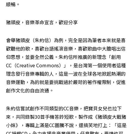
順暢。
豬頭皮，音樂革命宣言，歡迎分享
會舉豬頭皮（朱約信）為例，完全是因為筆者本來就是喜
歡聽他的歌，喜歡台語搖滾音樂，喜歡歌曲中大膽唱出信
仰思想，並要全然公義。朱約信所推廣的新理念「創用
CC（Creative Commons）」，是台灣第一個使用者這種
理念發行音樂專輯的人，這是一波在全球各地掀起熱潮的
音樂運動，為的就是要挑戰過於嚴苛的著作權限制，促進
創作文化的自由流通。
朱約信嘗試創作不同類型的CC音樂，把寶貝女兒也拉下
來，共同錄製30首手機答鈴短歌，製作成《豬頭皮大戰豬
小妹》，專輯上滿是CC圖騰不說，還搞笑地打上：「這是
CC授權CD，全力支援非商業使用，任意散布，要燒也可