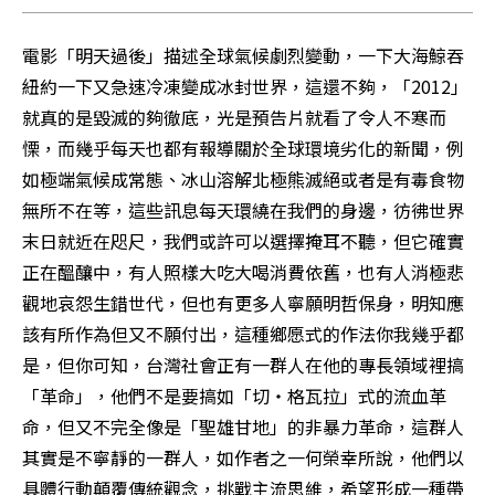
電影「明天過後」描述全球氣候劇烈變動，一下大海鯨吞
紐約一下又急速冷凍變成冰封世界，這還不夠，「2012」
就真的是毀滅的夠徹底，光是預告片就看了令人不寒而
慄，而幾乎每天也都有報導關於全球環境劣化的新聞，例
如極端氣候成常態、冰山溶解北極熊滅絕或者是有毒食物
無所不在等，這些訊息每天環繞在我們的身邊，彷彿世界
末日就近在咫尺，我們或許可以選擇掩耳不聽，但它確實
正在醞釀中，有人照樣大吃大喝消費依舊，也有人消極悲
觀地哀怨生錯世代，但也有更多人寧願明哲保身，明知應
該有所作為但又不願付出，這種鄉愿式的作法你我幾乎都
是，但你可知，台灣社會正有一群人在他的專長領域裡搞
「革命」，他們不是要搞如「切‧格瓦拉」式的流血革
命，但又不完全像是「聖雄甘地」的非暴力革命，這群人
其實是不寧靜的一群人，如作者之一何榮幸所說，他們以
具體行動顛覆傳統觀念，挑戰主流思維，希望形成一種帶