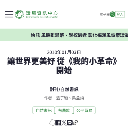
電子報
登入
快訊
風機離聚落、學校過近 彰化福漢風電案環委建
2010年01月03日
讓世界更美好 從《我的小革命》
開始
副刊
/
自然書訊
作者：溫于璇、吳孟純
自然書訊
布農族
公平貿易