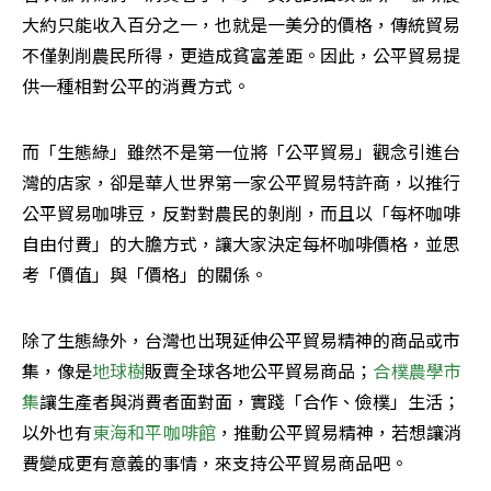
大約只能收入百分之一，也就是一美分的價格，傳統貿易
不僅剝削農民所得，更造成貧富差距。因此，公平貿易提
供一種相對公平的消費方式。
而「生態綠」雖然不是第一位將「公平貿易」觀念引進台
灣的店家，卻是華人世界第一家公平貿易特許商，以推行
公平貿易咖啡豆，反對對農民的剝削，而且以「每杯咖啡
自由付費」的大膽方式，讓大家決定每杯咖啡價格，並思
考「價值」與「價格」的關係。
除了生態綠外，台灣也出現延伸公平貿易精神的商品或市
集，像是
地球樹
販賣全球各地公平貿易商品；
合樸農學市
集
讓生產者與消費者面對面，實踐「合作、儉樸」生活；
以外也有
東海和平咖啡館
，推動公平貿易精神，若想讓消
費變成更有意義的事情，來支持公平貿易商品吧。