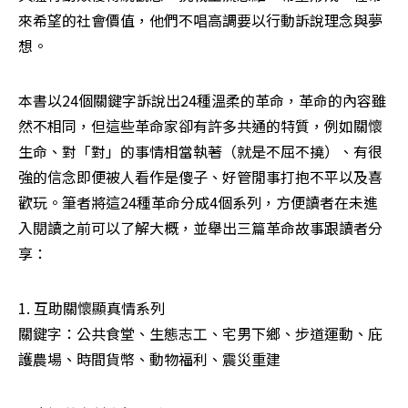
來希望的社會價值，他們不唱高調要以行動訴說理念與夢
想。
本書以24個關鍵字訴說出24種溫柔的革命，革命的內容雖
然不相同，但這些革命家卻有許多共通的特質，例如關懷
生命、對「對」的事情相當執著（就是不屈不撓）、有很
強的信念即便被人看作是傻子、好管閒事打抱不平以及喜
歡玩。筆者將這24種革命分成4個系列，方便讀者在未進
入閱讀之前可以了解大概，並舉出三篇革命故事跟讀者分
享：
1. 互助關懷顯真情系列

關鍵字：公共食堂、生態志工、宅男下鄉、步道運動、庇
護農場、時間貨幣、動物福利、震災重建