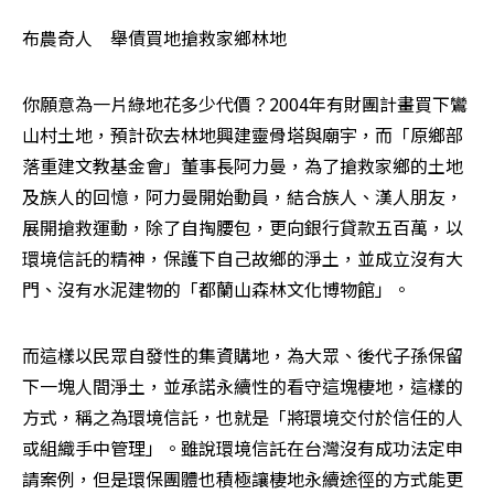
布農奇人　舉債買地搶救家鄉林地　
你願意為一片綠地花多少代價？2004年有財團計畫買下鸞
山村土地，預計砍去林地興建靈骨塔與廟宇，而「原鄉部
落重建文教基金會」董事長阿力曼，為了搶救家鄉的土地
及族人的回憶，阿力曼開始動員，結合族人、漢人朋友，
展開搶救運動，除了自掏腰包，更向銀行貸款五百萬，以
環境信託的精神，保護下自己故鄉的淨土，並成立沒有大
門、沒有水泥建物的「都蘭山森林文化博物館」。
而這樣以民眾自發性的集資購地，為大眾、後代子孫保留
下一塊人間淨土，並承諾永續性的看守這塊棲地，這樣的
方式，稱之為環境信託，也就是「將環境交付於信任的人
或組織手中管理」。雖說環境信託在台灣沒有成功法定申
請案例，但是環保團體也積極讓棲地永續途徑的方式能更