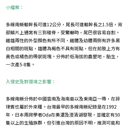
小檔案：
多線南蜥軀幹長可達12公分，尾長可達軀幹長之1.5倍，背
部鱗片上通常有三到稜脊，受驚嚇時，尾巴很容易自割。
雌雄兩性的外型顏色有所不同，雌體及幼體兩側有許多黑
白相間的斑點，雄體為褐色不具有斑點，但在前肢上方有
黃色或橘色的帶狀斑塊。分佈於低海拔的農墾地，胎生，
一次產5-8隻。
入侵史及對環境之影響：
多線南蜥分佈於中國雲南及海南島以及東南亞一帶，在菲
律賓也屬於外來種。台灣最早的多線南蜥紀錄是在1992
年，日本兩爬學者Oda在美濃及澄清湖發現，並確定有50
隻以上的生殖族群，但引進台灣的原因不明，推測可能和