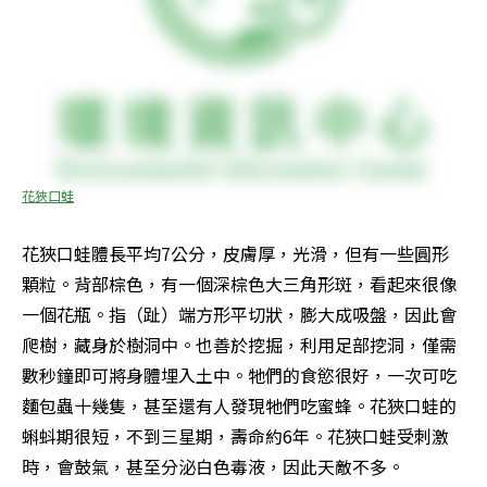
花狹口蛙
花狹口蛙體長平均7公分，皮膚厚，光滑，但有一些圓形
顆粒。背部棕色，有一個深棕色大三角形斑，看起來很像
一個花瓶。指（趾）端方形平切狀，膨大成吸盤，因此會
爬樹，藏身於樹洞中。也善於挖掘，利用足部挖洞，僅需
數秒鐘即可將身體埋入土中。牠們的食慾很好，一次可吃
麵包蟲十幾隻，甚至還有人發現牠們吃蜜蜂。花狹口蛙的
蝌蚪期很短，不到三星期，壽命約6年。花狹口蛙受刺激
時，會鼓氣，甚至分泌白色毒液，因此天敵不多。