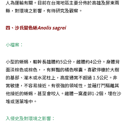
人為運輸有關。目前在台灣地區主要分佈於高雄及屏東兩
縣，對環境之影響，有待研究及觀察。
四、沙氏變色蜥
Anolis sagrei
小檔案：
小型的蜥蜴，軀幹長雄體約5公分，雌體約4公分。身體背
面淡棕色或棕色，，有鮮豔的橘色喉囊。喜歡停棲於大樹
的基部、灌木或水泥柱上，高度通常不超過 1.5公尺。非
常敏捷，不容易接近。有很強的領域性，並藉打鬥驅離其
他接近的蜥蜴，甚至會咬人。雌體一窩產卵1-2個，埋在沙
堆或落葉堆中。
入侵史及對環境之影響：