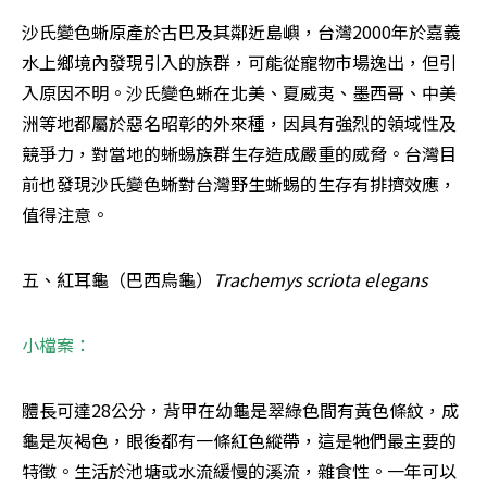
沙氏變色蜥原產於古巴及其鄰近島嶼，台灣2000年於嘉義
水上鄉境內發現引入的族群，可能從寵物市場逸出，但引
入原因不明。沙氏變色蜥在北美、夏威夷、墨西哥、中美
洲等地都屬於惡名昭彰的外來種，因具有強烈的領域性及
競爭力，對當地的蜥蜴族群生存造成嚴重的威脅。台灣目
前也發現沙氏變色蜥對台灣野生蜥蜴的生存有排擠效應，
值得注意。
五、紅耳龜（巴西烏龜）
Trachemys scriota elegans
小檔案：
體長可達28公分，背甲在幼龜是翠綠色間有黃色條紋，成
龜是灰褐色，眼後都有一條紅色縱帶，這是牠們最主要的
特徵。生活於池塘或水流緩慢的溪流，雜食性。一年可以