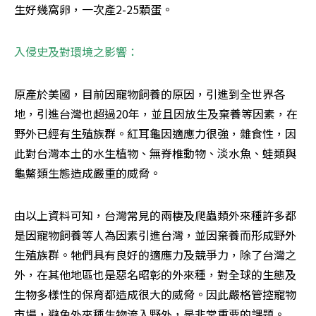
生好幾窩卵，一次產2-25顆蛋。
入侵史及對環境之影響：
原產於美國，目前因寵物飼養的原因，引進到全世界各
地，引進台灣也超過20年，並且因放生及棄養等因素，在
野外已經有生殖族群。紅耳龜因適應力很強，雜食性，因
此對台灣本土的水生植物、無脊椎動物、淡水魚、蛙類與
龜鱉類生態造成嚴重的威脅。
由以上資料可知，台灣常見的兩棲及爬蟲類外來種許多都
是因寵物飼養等人為因素引進台灣，並因棄養而形成野外
生殖族群。牠們具有良好的適應力及競爭力，除了台灣之
外，在其他地區也是惡名昭彰的外來種，對全球的生態及
生物多樣性的保育都造成很大的威脅。因此嚴格管控寵物
市場，避免外來種生物流入野外，是非常重要的課題。