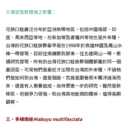
入侵史及對環境之影響：
花狹口蛙廣泛分布於亞洲熱帶地區，包括中國南部、印
度、馬來西亞等地，在新加坡及婆羅州等地也是外來種。
台灣的花狹口蛙族群最早是在1998年於高雄林園及鳳山水
庫一帶發現，目前往南擴散到屏東，往北達岡山一帶。根
據研究發現，所有的台灣花狹口蛙族群個體都屬於同一個
基因型，可見牠們是最近才出現在台灣的外來種。不過牠
們是如何到台灣，還是個謎。究竟是跟著原木飄洋過海而
來，還是有人棄養造成，尚待更進一步的研究。雖然是新
移民，但競爭力很強，和台灣其他蛙類的關係，值得長期
觀察。
三、多線南蜥
Mabuyu multifasciata