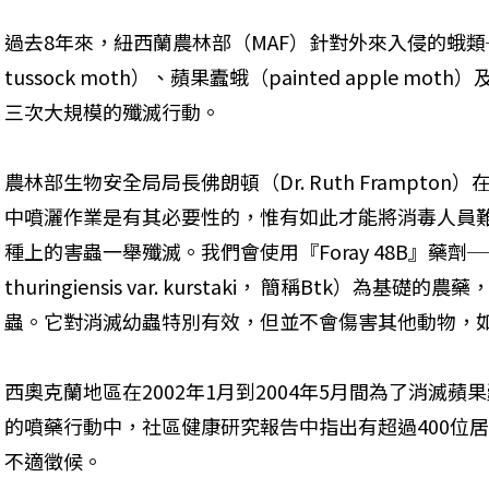
過去8年來，紐西蘭農林部（MAF）針對外來入侵的蛾類──白點
tussock moth）、蘋果蠹蛾（painted apple mot
三次大規模的殲滅行動。
農林部生物安全局局長佛朗頓（Dr. Ruth Frampto
中噴灑作業是有其必要性的，惟有如此才能將消毒人員
種上的害蟲一舉殲滅。我們會使用『Foray 48B』藥劑
thuringiensis var. kurstaki， 簡稱Btk）
蟲。它對消滅幼蟲特別有效，但並不會傷害其他動物，
西奧克蘭地區在2002年1月到2004年5月間為了消滅
的噴藥行動中，社區健康研究報告中指出有超過400位
不適徵候。