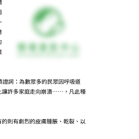
蘭
西
一
聽
的
噴
。
頭證詞：為數眾多的民眾因呼吸道
此讓許多家庭走向崩潰……，凡此種
有的則有劇烈的皮膚腫脹、乾裂、以
。