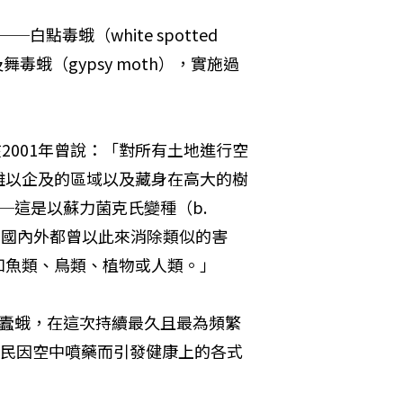
毒蛾（white spotted 
h）及舞毒蛾（gypsy moth），實施過
n）在2001年曾說：「對所有土地進行空
難以企及的區域以及藏身在高大的樹
──這是以蘇力菌克氏變種（b. 
為基礎的農藥，國內外都曾以此來消除類似的害
如魚類、鳥類、植物或人類。」
蘋果蠹蛾，在這次持續最久且最為頻繁
居民因空中噴藥而引發健康上的各式