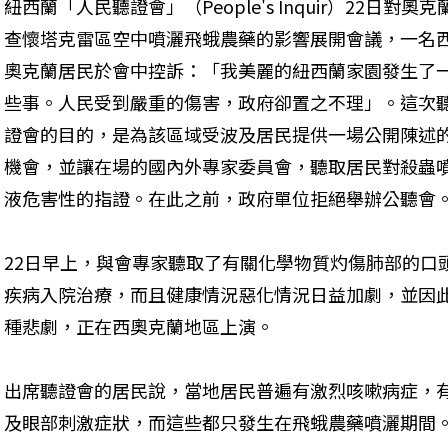
紐西蘭「人民聽證會」（People's Inquir）22日對奧克
查懷塔克雷區空中噴灑飛蛾農藥的影響展開會議，一名
奧克蘭居民於會中控訴：「我美麗的紐西蘭家園發生了
些事。人民受到嚴重的傷害，政府卻置之不理」。這次
證會的目的，是為該區域受波及居民提供一場公開陳述
機會，並讓在場的國內外專家委員會，聽取居民對殺蟲
液危害性的指證。在此之前，政府單位拒絕舉辦公聽會
22日早上，與會專家聽取了有關化學物質灼傷肺部的口
疾病入院治療，而且健康情況惡化情況日益加劇，並因
種悲劇，正在西奧克蘭地區上演。
出席聽證會的居民說，當地居民普遍有激烈咳嗽病症，
及眼部刺激症狀，而這些都只發生在飛蛾農藥噴灑期間