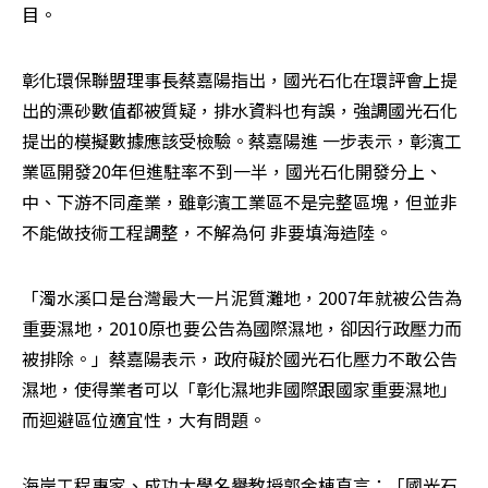
目。
彰化環保聯盟理事長蔡嘉陽指出，國光石化在環評會上提
出的漂砂數值都被質疑，排水資料也有誤，強調國光石化
提出的模擬數據應該受檢驗。蔡嘉陽進 一步表示，彰濱工
業區開發20年但進駐率不到一半，國光石化開發分上、
中、下游不同產業，雖彰濱工業區不是完整區塊，但並非
不能做技術工程調整，不解為何 非要填海造陸。
「濁水溪口是台灣最大一片泥質灘地，2007年就被公告為
重要濕地，2010原也要公告為國際濕地，卻因行政壓力而
被排除。」蔡嘉陽表示，政府礙於國光石化壓力不敢公告
濕地，使得業者可以「彰化濕地非國際跟國家重要濕地」
而迴避區位適宜性，大有問題。
海岸工程專家、成功大學名譽教授郭金棟直言：「國光石