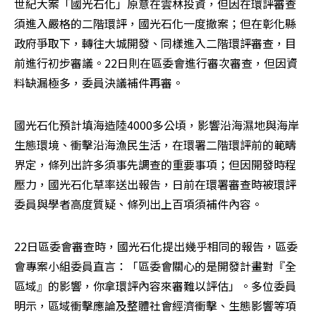
世紀大案「國光石化」原意在雲林投資，但因在環評審查
須進入嚴格的二階環評，國光石化一度撤案；但在彰化縣
政府爭取下，轉往大城開發、同樣進入二階環評審查，目
前進行初步審議。22日則在區委會進行審次審查，但因資
料缺漏極多，委員決議補件再審。
國光石化預計填海造陸4000多公頃，影響沿海濕地與海岸
生態環境、衝擊沿海漁民生活，在環署二階環評前的範疇
界定，條列出許多須事先調查的重要事項；但因開發時程
壓力，國光石化草率送出報告，日前在環署審查時被環評
委員與學者高度質疑、條列出上百項須補件內容。
22日區委會審查時，國光石化提出幾乎相同的報告，區委
會專案小組委員直言：「區委會關心的是開發計畫對『全
區域』的影響，你拿環評內容來審難以評估」。多位委員
明示，區域衝擊應論及整體社會經濟衝擊、生態影響等項