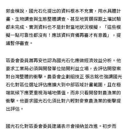
郭金棟說，國光石化提出的資料根本不充實，用水具體計
畫、生物調查與生態整體調查、甚至地質鑽探跟土壤試驗
都未完成、實測資料也不是針對當地狀況模擬，「這些模
擬一點可靠性都沒有！應該資料齊備再審才有意義」，提
議暫停審查。
區委會委員蕭再安也認為國光石化應做經濟效益分析。他
要求工業局必須與開發單位拋開利益立場，去評估開發案
對台灣整體的衝擊。農委會企劃組技正 張志銘也強調國光
石化對區位選址評估應擴大到中部區域計畫範圍，且在極
端氣候下應更重視海埔地價值，而非只看開發對農漁業的
衝擊。他要求國光石化須比對六輕對麥寮農漁業的衝擊提
出評估。
國光石化對區委會委員建議表示會接納並改進。初步而