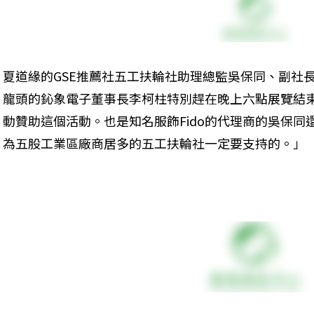
夏道緣的GSE推薦社五工扶輪社助理總監吳保同、副社
龍頭的鈊象電子董事長李柯柱特別趕在晚上六點展覽結
動贊助這個活動。也是知名服飾Fido的代理商的吳保
為五股工業區廠商居多的五工扶輪社一定要支持的。」
