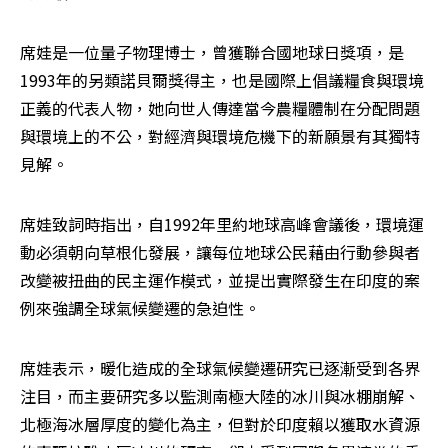
席娃是一位量子物理博士，曾獲聯合國地球日獎項，是
1993年的另類諾貝爾獎得主，也是國際上倡議糧食與環境
正義的代表人物，她向世人傳達當今農糧體制在分配問題
與環境上的不公，對經濟與環境危機下的新願景有其獨特
見解。
席娃致詞時指出，自1992年里約地球高峰會議後，環境運
動必須朝向草根化發展，讓每位地球公民藉由行動參與者
改變被扭曲的民主運作模式，並提出實際發生在印度的案
例來強調全球氣候變遷的急迫性。
席娃表示，暖化造成的全球氣候變遷研究已逐漸受到各界
注目，而主要研究多以監測南極大陸的冰川與冰棚崩解、
北極海冰層厚度的變化為主，但對於印度賴以獲取水資源