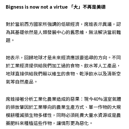
Bigness is now not a virtue 「大」不再是美德
對於當前西方國家所強調的低碳經濟，席娃表示異議，認
為其基礎依然是人類發展中心的舊思維，無法解決當前難
題。
她表示，回歸地球才是未來經濟應該要追尋的方向。不同
於工業經濟提供給我們加工過的食物、飲水等人工產品，
地球直接供給我們賴以維生的食物、乾淨飲水以及清新空
氣等自然產品。
席娃接著分析工業化農業造成的惡果：現今40%溫室氣體
的排放肇因於工業導向的農業生產方式、單一作物的大規
模耕種減損生物多樣性，同時必須耗費大量水資源或是農
藥肥料來種植這些作物，讓情形更為惡化。