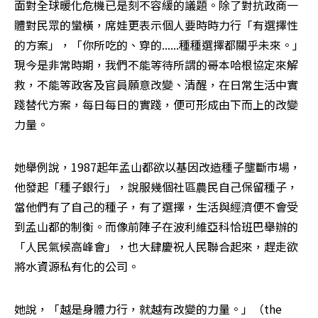
面對全球暖化危機已是刻不容緩的議題。除了對抗政商一
體對民眾的蠻橫，席娃更表示個人要時時力行「有選擇性
的方案」，「你所吃的、穿的......種種選擇都關乎未來。」
現今是非常時期，我們不能等待所謂的哥本哈根協定來解
救，不能等政客及官員願意改變、清醒，在日常生活中實
踐替代方案，每日每日的實踐，便可形成由下而上的改變
力量。
她舉例說，1987起年孟山都欲以基因改造種子壟斷市場，
他發起「種子銀行」，說服幾個社區農民自己保留種子，
當他們有了自己的種子，有了選擇，生活與經濟便不會受
到孟山都的制衡。而像前陣子在波利維亞科恰班巴舉辦的
「人民氣候高峰會」，也大肆慶祝人民聯合起來，趕走欲
將水資源私有化的公司。
她說，「越是身體力行，就越有改變的力量。」（the 