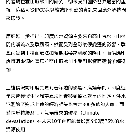
的喜瑪拉雅山區冰川的研究，卻未受到國際各界適當的重
視，這點可從IPCC竟以雜誌所刊載的資訊來回應外界詢問
來印證。
席娃進一步指出，印度的水資源主要來自高山雪水、山林
間的溪流以及季風雨，然而受到全球氣候變遷的影響，季
風雨受到干擾而無法如預期般帶來穩定的降雨，而供應印
度恆河來源的喜馬拉亞山區冰川也受到影響而逐漸溶解退
卻。
上述情況對印度民眾有著深遠的影響。席娃舉例，印度近
年來曾經發生季風帶異常地偏移到原本乾旱的地區，洪水
氾濫除了造成上億的經濟損失也奪走300多條的人命，而
若情形持續惡化，氣候帶來的破壞（climate 
devastation）在未來10年內可能會影響全印度75%的水
資源使用。