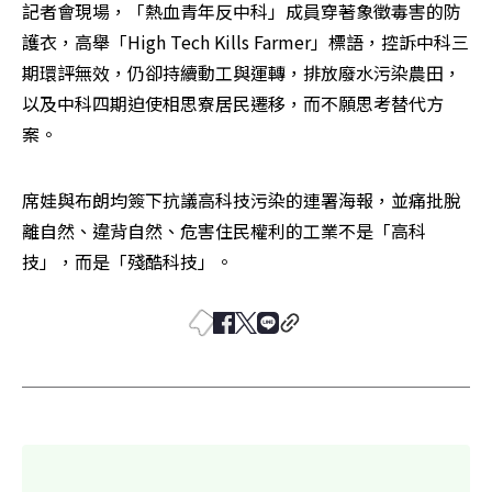
記者會現場，「熱血青年反中科」成員穿著象徵毒害的防
護衣，高舉「High Tech Kills Farmer」標語，控訴中科三
期環評無效，仍卻持續動工與運轉，排放廢水污染農田，
以及中科四期迫使相思寮居民遷移，而不願思考替代方
案。
席娃與布朗均簽下抗議高科技污染的連署海報，並痛批脫
離自然、違背自然、危害住民權利的工業不是「高科
技」，而是「殘酷科技」。