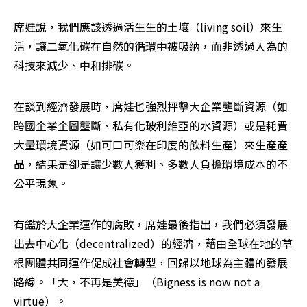
席娃說，我們應該透過活生生的土壤（living soil）來生
活，讓二氧化碳在自然的循環中被吸納，而非透過人為的
科技來減少、中和排碳。
在談到經濟發展時，席娃也強烈抨擊大企業壟斷資源（如
跨國企業企圖壟斷、私有化玻利維亞的水資源）或是耗費
大量環境資源（如可口可樂在印度的飲料生產）來生產產
品，結果是卻是讓少數人獲利、多數人負擔環境成本的不
公平現象。
有鑑於大企業運作的腐敗，席娃最後指出，我們必須發展
出去中心化（decentralized）的經濟，藉由全球在地的草
根團體共同運作促成社會轉型，回歸以地球為主體的發展
路線。「大，不再是美德」（Bigness is now not a 
virtue）。