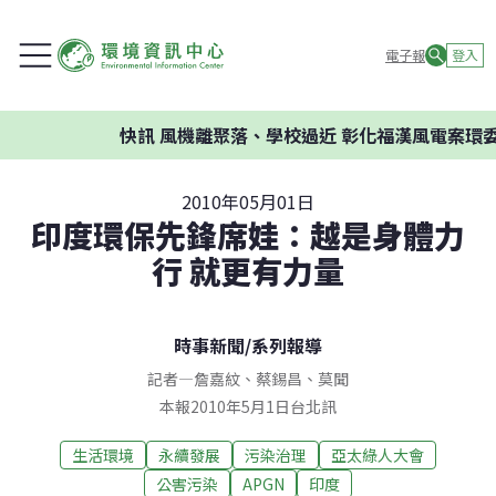
電子報
登入
快訊
風機離聚落、學校過近 彰化福漢風電案環委建議不
2010年05月01日
印度環保先鋒席娃：越是身體力
行 就更有力量
時事新聞
/
系列報導
記者
—
詹嘉紋
、
蔡錫昌
、
莫聞
本報2010年5月1日台北訊
生活環境
永續發展
污染治理
亞太綠人大會
公害污染
APGN
印度