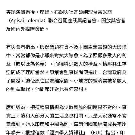
專題演講過後，席娃、布朗與吐瓦魯總理葉雷米亞
（Apisai Lelemia）聯合召開座談與記者會，開放與會者
及國內外媒體發問。
有與會者指出，環保議題在資本及財團主義當道的大環境
中，常常都像是小蝦米對抗大鯨魚。為了照顧多數人的利
益（或以此為名義），而犧牲少數人的權益、擠壓其生存
空間成了理所當然。原策會監事拔尚便指出，台灣政府為
了開發，迫使原住民遷離家園。小地方的經濟常被多數人
的利益取代，他問席娃對此有何感想。
席娃認為，把這種事情視為少數民族的問題是不對的，事
實上，這和大部分人的生活息息相關，只是大家通常不會
意識到。她以印度和中國為例，這兩個國家經濟成長率逐
年攀升，根據倫敦「經濟學人資訊社」（EUI）指出，印