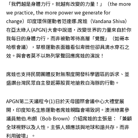
「我們越是身體力行，就越有改變的力量！」（the more 
we practice, the more power we generate for 
change）印度環保運動者范達娜.席娃（Vandana Shiva）
在亞太綠人(APGN)大會中說道，改變世界的力量來自於你
我每日的身體力行，而非被動等待高層「覺醒」（如哥本
哈根會議），草根運動表面雖看似卑微但卻具滴水穿石之
效。與會者莫不以熱列掌聲回應席娃的演說！
席娃也支持民間團體反對無限度開發科學園區的訴求、並
盛讚台灣民眾自主發起募股買地搶救白海豚的行動。
APGN第二天議程今(1)日於天母國際會議中心大禮堂展
開，印度知名生態運動者席娃親臨會場致詞。澳洲綠黨參
議員鮑伯.布朗（Bob Brown）介紹席娃的主張是：「兼顧
全球視野以及人性，主張人類應該與地球和諧共存，而非
利用破壞」。