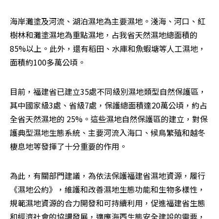
海岸灘塗及河流、湖泊濕地為主要濕地。淺海、河口、紅
樹林和灘塗濕地為重點濕地，占我省天然濕地總面積的
85%以上。此外，還有稻田、水庫和魚蝦塘等人工濕地，
面積約100多萬公頃。
目前，福建省已建立35處不同級別濕地類型自然保護區，
其中國家級3處、省級7處，保護總面積達20萬公頃，約占
全省天然濕地的 25%。這些濕地自然保護區的建立，對保
護典型濕地生態系統、主要河流入海口、候鳥繁殖和越冬
棲息地等發揮了十分重要的作用。
為此，有關部門建議，為依法保護福建省濕地資源，履行
《濕地公約》，維護和改善濕地生態功能和生物多樣性，
規範濕地資源的合力開發和可持續利用，促進福建省生態
和經濟社會的協調發展，適應海西生態安全建設的需要，