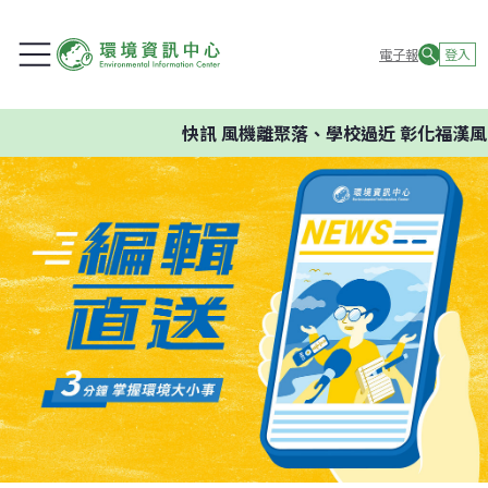
電子報
登入
快訊
風機離聚落、學校過近 彰化福漢風