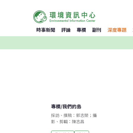
時事新聞
評論
專欄
副刊
深度專題
專欄
/
我們的島
採訪、撰稿：郭志榮；攝
影、剪輯：陳志昌