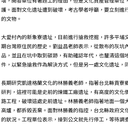
壞，開發單位有著趕工的理由，但是文化資產管理單位
護。面對文化遺址遭到破壞，考古學者呼籲，要立刻進
的文物。
大愛村內的新象寮遺址，目前進行搶救挖掘，許多平埔
期台灣原住民的歷史。劉益昌老師表示，從散布的灰坑
品，並且在坑中取到碳跡，有助確認年代，也釐清這個
件，以緊急搶救作為解決方式，但是另一處文化遺址，
長期研究凱達格蘭文化的林勝義老師，指著台北縣貢寮
研判，這裡可能是史前的煉鐵工廠遺址，有高度的文化
路工程，破壞這處史前遺址。林勝義老師指著地面一個
高爐，都拆毀丟棄。面對林勝義的指控，台北縣政府文
的狀況。工程單位表示，接到公文就先行停工，等待調