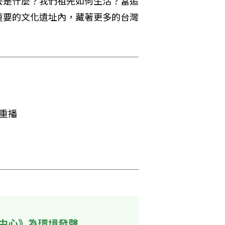
去是什麼？我們祖先如何生活？當追
重要的文化遺址內，藏著更多的台灣
0重播
中心》為環境發聲