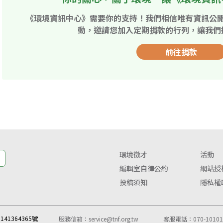
《環境資訊中心》需要你的支持！我們相信唯有資訊公
動，邀請您加入定期捐款的行列，讓我們
前往捐款
環境徵才
活動
編輯室自律公約
網站授
投稿須知
隱私權
41364365號
服務信箱：
service@tnf.org.tw
客服電話：070-10101-