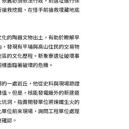
，依舊必須依法行政，對遺址進行保
行搶救挖掘，在怪手前搶救埋藏地底
文化的陶器文物出土，有助於瞭解早
內，發現有平埔與高山住民的交易物
地區的文化歷程。新象寮遺址破壞事
同樣面臨著破壞的危機。
鄉的一處岩丘，他從史料與現場跡證
價值。但是，核能發電廠外的新建道
大坑洞，指責開發單位將煉鐵生火的
化單位前來現場，詢問工程單位處理
查確認。