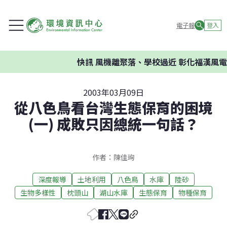
電子報
登入
快訊
風機離聚落、學校過近 彰化福漢風電案
2003年03月09日
從八色鳥看台灣生態保育的困境
(一) 成敗只因總統一句話？
作者：陳佳珣
深度報導
土地利用
八色鳥
水庫
陸砂
生物多樣性
枕頭山
湖山水庫
生態保育
物種保育