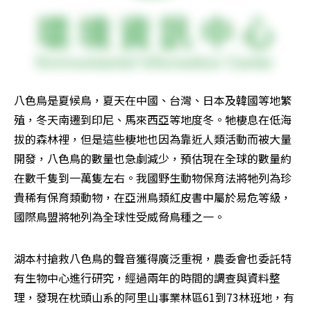
八色鳥是夏候鳥，夏天在中國、台灣、日本及韓國等地繁
殖，冬天南遷到印尼、馬來西亞等地度冬。牠棲息在低海
拔的森林裡，但是這些棲地也因為靠近人類活動而被大量
開發，八色鳥的數量也急劇減少，預估現在全球的數量約
在數千隻到一萬隻左右。我國野生動物保育法將牠列為珍
貴稀有保育類動物，在亞洲鳥類紅皮書中屬於易危等級，
國際鳥盟將牠列為全球性受威脅鳥種之一。 
湖本村搶救八色鳥的聲音獲得廣泛重視，農委會也委託特
有生物中心進行研究，經過兩年的時間的調查與資料整
理，發現在枕頭山系的阿里山事業林區61到73林班地，有