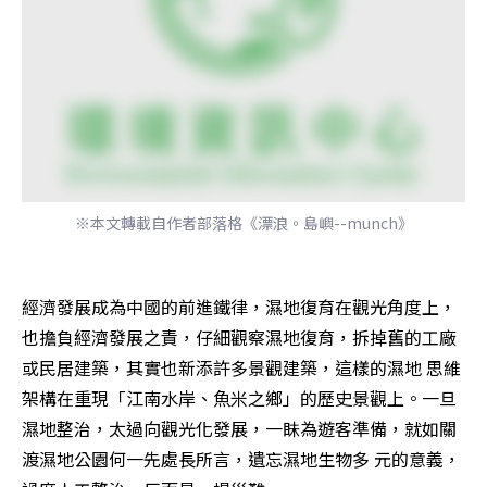
※本文轉載自作者部落格《漂浪。島嶼--munch》
經濟發展成為中國的前進鐵律，濕地復育在觀光角度上，
也擔負經濟發展之責，仔細觀察濕地復育，拆掉舊的工廠
或民居建築，其實也新添許多景觀建築，這樣的濕地 思維
架構在重現「江南水岸、魚米之鄉」的歷史景觀上。一旦
濕地整治，太過向觀光化發展，一眛為遊客準備，就如關
渡濕地公園何一先處長所言，遺忘濕地生物多 元的意義，