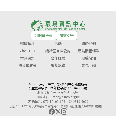
訂閱電子報
捐款支持
環境徵才
活動
關於我們
About us
編輯室自律公約
網站授權條款
常見問題
合作媒體
投稿須知
隱私權政策
獲獎紀錄
意見回饋
© Copyright 2026 環境資訊中心 版權所有
公益勸募字號：
衛部救字第1141364365號
服務信箱：
service@tnf.org.tw
投稿信箱：
infor@e-info.org.tw
客服電話：070-10101-666／02-2910-6000
地址：231023新北市新店區民權路48號3樓（近捷運大坪林站1號出口）