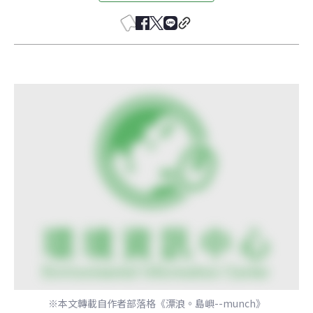
※本文轉載自作者部落格《漂浪。島嶼--munch》