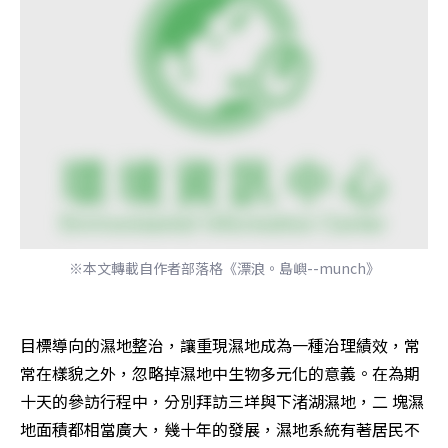
※本文轉載自作者部落格《漂浪。島嶼--munch》
目標導向的濕地整治，讓重現濕地成為一種治理績效，常
常在樣貌之外，忽略掉濕地中生物多元化的意義。在為期
十天的參訪行程中，分別拜訪三垟與下渚湖濕地，二 塊濕
地面積都相當廣大，幾十年的發展，濕地系統有著居民不