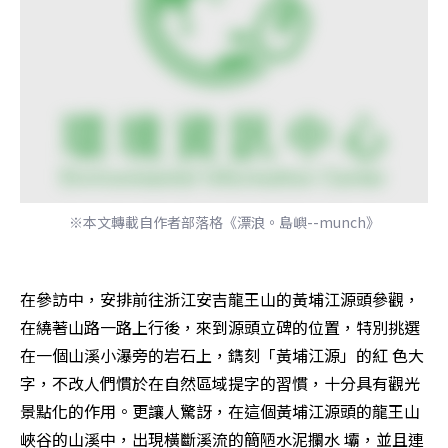
※本文轉載自作者部落格《漂浪。島嶼--munch》
在參訪中，安排前往浙江安吉龍王山的黃埔江源頭參觀，
在繞著山路一路上行後，來到源頭立碑的位置，特別挑選
在一個山溪小瀑旁的岩石上，鐫刻「黃埔江源」的紅 色大
字，不改人們慣於在自然區域提字的習慣，十分具有觀光
景點化的作用。更讓人驚訝，在這個黃埔江源頭的龍王山
峽谷的山溪中，出現橫斷溪流的簡陋水泥攔水 壩，並且連