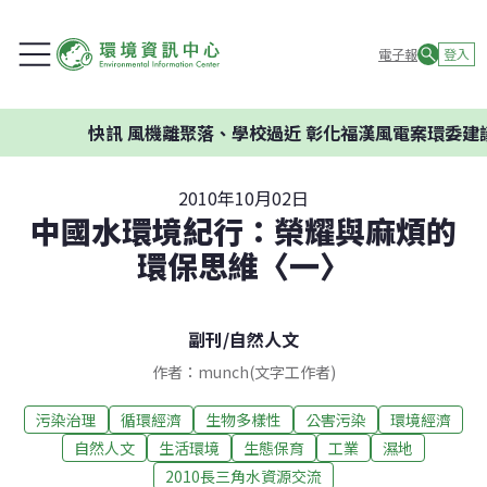
電子報
登入
快訊
風機離聚落、學校過近 彰化福漢風電案環委建議不應開發
2010年10月02日
中國水環境紀行：榮耀與麻煩的
環保思維〈一〉
副刊
/
自然人文
作者：munch(文字工作者)
污染治理
循環經濟
生物多樣性
公害污染
環境經濟
自然人文
生活環境
生態保育
工業
濕地
2010長三角水資源交流