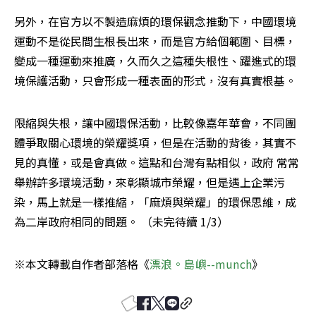
另外，在官方以不製造麻煩的環保觀念推動下，中國環境
運動不是從民間生根長出來，而是官方給個範圍、目標，
變成一種運動來推廣，久而久之這種失根性、躍進式的環
境保護活動，只會形成一種表面的形式，沒有真實根基。
限縮與失根，讓中國環保活動，比較像嘉年華會，不同團
體爭取關心環境的榮耀獎項，但是在活動的背後，其實不
見的真懂，或是會真做。這點和台灣有點相似，政府 常常
舉辦許多環境活動，來彰顯城市榮耀，但是遇上企業污
染，馬上就是一樣推縮，「麻煩與榮耀」的環保思維，成
為二岸政府相同的問題。 （未完待續 1/3）
※本文轉載自作者部落格《
漂浪。島嶼--munch
》