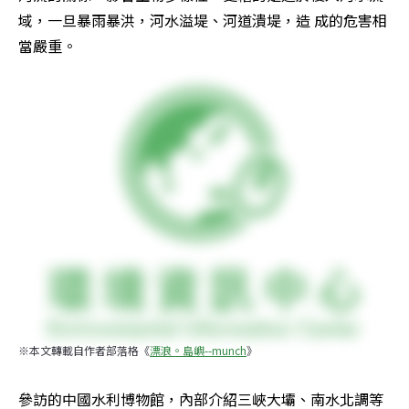
域，一旦暴雨暴洪，河水溢堤、河道潰堤，造 成的危害相
當嚴重。
※本文轉載自作者部落格《
漂浪。島嶼--munch
》
參訪的中國水利博物館，內部介紹三峽大壩、南水北調等