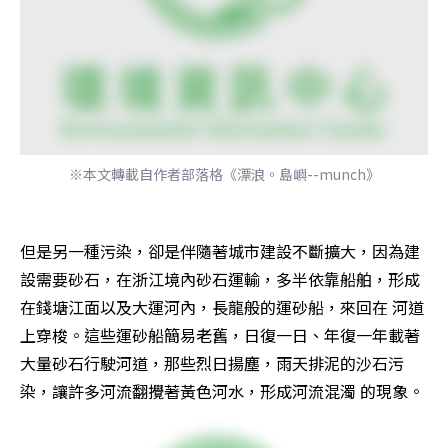
※本文轉載自作者部落格《漂浪。島嶼--munch》
但是另一種污染，卻是伴隨著城市建設不斷擴大，因為建
設需要砂石，在浙江境內砂石運輸，多半依靠船舶，形成
在錢塘江面以及大運河內，長龍般的運砂船，來回在 河道
上穿梭。這些運砂船簡易老舊，日復一日、年復一年載著
大量砂石行駛河道，那些烈日揚塵，雨天排泥的沙石污
染，讓許多河流翻攪著黃色河水，形成河流混濁 的現象。