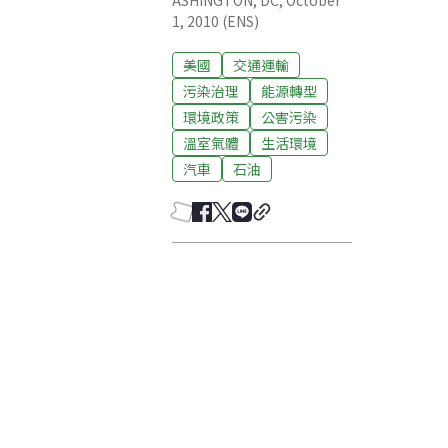
ASHINGTON, DC, October
1, 2010 (ENS)
美國
交通運輸
污染治理
能源轉型
環境政策
公害污染
溫室氣體
生活環境
汽車
石油