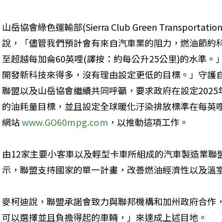
山岳協會綠色運輸部(Sierra Club Green Transportati
說，「儘管我們預計會有來自汽車業的阻力，燃油節約科
至超越每加侖60英哩(譯按：約每公升25公里)的水準
開發新科技來得多，沒有理由設定更低的目標。」守護
聯盟以及山岳協會繼續共同呼籲，要求政府在設定2025
的油耗量目標，並且設定全球暖化汙染排放標準在每英哩
網站 
www.GO60mpg.com
，以推動這項工作。
由12家主要小客車以及輕型卡車所組成的汽車製造業聯盟的麥柯
示，聯盟支持國家的單一計畫，改善燃油經濟性以及溫
麥柯迪說，聯盟承諾會致力與聯邦機構和加州政府合作
可以選擇並且負擔得起的車輛，」來達成上述目地。