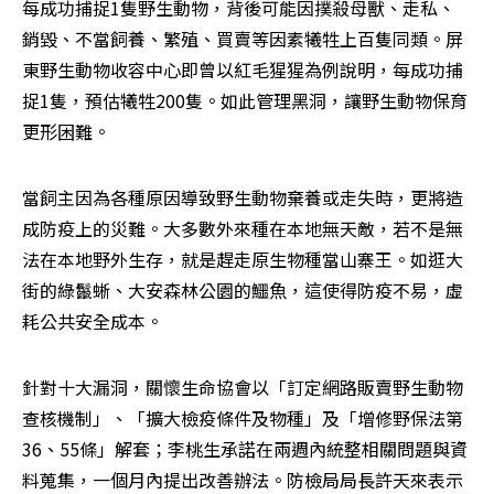
每成功捕捉1隻野生動物，背後可能因撲殺母獸、走私、
銷毀、不當飼養、繁殖、買賣等因素犧牲上百隻同類。屏
東野生動物收容中心即曾以紅毛猩猩為例說明，每成功捕
捉1隻，預估犧牲200隻。如此管理黑洞，讓野生動物保育
更形困難。
當飼主因為各種原因導致野生動物棄養或走失時，更將造
成防疫上的災難。大多數外來種在本地無天敵，若不是無
法在本地野外生存，就是趕走原生物種當山寨王。如逛大
街的綠鬣蜥、大安森林公園的鱷魚，這使得防疫不易，虛
耗公共安全成本。
針對十大漏洞，關懷生命協會以「訂定網路販賣野生動物
查核機制」、「擴大檢疫條件及物種」及「增修野保法第
36、55條」解套；李桃生承諾在兩週內統整相關問題與資
料蒐集，一個月內提出改善辦法。防檢局局長許天來表示