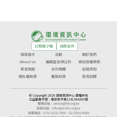
訂閱電子報
捐款支持
環境徵才
活動
關於我們
About us
編輯室自律公約
網站授權條款
常見問題
合作媒體
投稿須知
隱私權政策
獲獎紀錄
意見回饋
© Copyright 2026 環境資訊中心 版權所有
公益勸募字號：
衛部救字第1141364365號
服務信箱：
service@tnf.org.tw
投稿信箱：
infor@e-info.org.tw
客服電話：070-10101-666／02-2910-6000