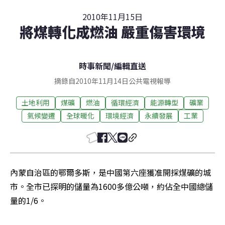
2010年11月15日
將煤轉化成燃油 嚴重傷害環境
時事新聞
/
編輯直送
摘錄自2010年11月14日公共電視報導
土地利用
煤礦
燃油
循環經濟
能源轉型
礦業
氣候變遷
全球暖化
環境經濟
永續發展
工業
內蒙自治區的鄂爾多斯，是中國第六座獲准開採煤礦的城
市。全市已探明的儲量為1600多億公噸，約佔全中國總儲
量的1/6。