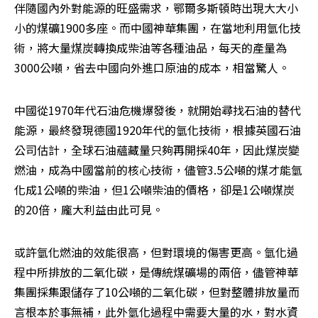
伴隨國內外對能源的旺盛需求，鄂爾多斯頓時出現大大小
小的煤礦1900多座。而中國神華集團，在當地利用氫化技
術，將大量煤炭轉換成柴油等各種油品，每天的產量為
3000公噸，省去中國向外進口原油的成本，相當驚人。
中國從1970年代石油危機爆發後，就開始尋找石油的替代
能源，最終發現德國1920年代的氫化技術，根據英國石油
公司估計，全球石油蘊藏量只夠再開採40年，因此煤炭變
燃油，成為中國當前的核心技術，儘管3.5公噸的煤才能氫
化成1公噸的柴油，但1公噸柴油的價格，卻是1公噸煤炭
的20倍，龐大利益由此可見。
或許氫化燃油的效能很高，但對環境的傷害更高。氫化過
程中所排放的二氧化碳，是傳統煤礦場的兩倍，儘管神華
集團採集跟儲存了10公噸的二氧化碳，但對整體排放量而
言根本於事無補，此外氫化過程中需要大量的水，對水資