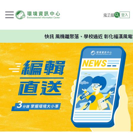
電子報
登入
快訊
風機離聚落、學校過近 彰化福漢風電