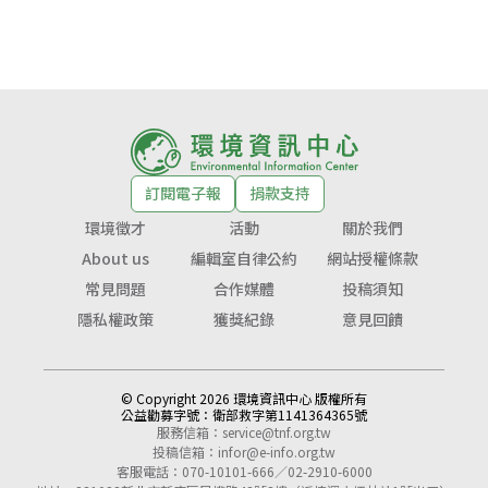
訂閱電子報
捐款支持
環境徵才
活動
關於我們
About us
編輯室自律公約
網站授權條款
常見問題
合作媒體
投稿須知
隱私權政策
獲獎紀錄
意見回饋
© Copyright 2026 環境資訊中心 版權所有
公益勸募字號：
衛部救字第1141364365號
服務信箱：
service@tnf.org.tw
投稿信箱：
infor@e-info.org.tw
客服電話：070-10101-666／02-2910-6000