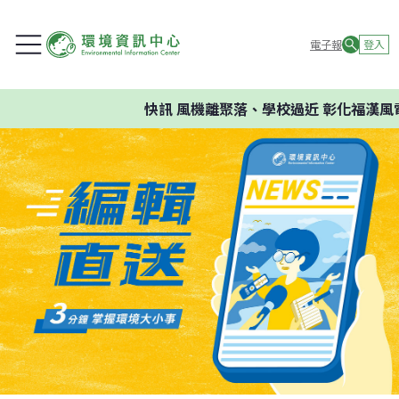
電子報
登入
快訊
風機離聚落、學校過近 彰化福漢風電