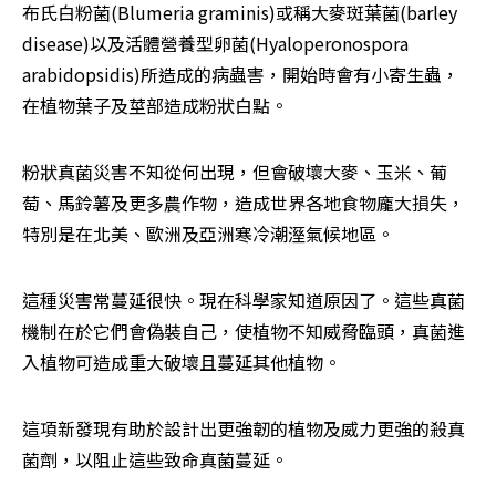
布氏白粉菌(Blumeria graminis)或稱大麥斑葉菌(barley 
disease)以及活體營養型卵菌(Hyaloperonospora 
arabidopsidis)所造成的病蟲害，開始時會有小寄生蟲，
在植物葉子及莖部造成粉狀白點。
粉狀真菌災害不知從何出現，但會破壞大麥、玉米、葡
萄、馬鈴薯及更多農作物，造成世界各地食物龐大損失，
特別是在北美、歐洲及亞洲寒冷潮溼氣候地區。
這種災害常蔓延很快。現在科學家知道原因了。這些真菌
機制在於它們會偽裝自己，使植物不知威脅臨頭，真菌進
入植物可造成重大破壞且蔓延其他植物。
這項新發現有助於設計出更強韌的植物及威力更強的殺真
菌劑，以阻止這些致命真菌蔓延。