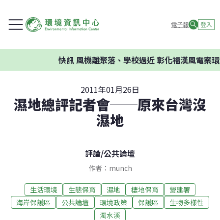
電子報
登入
快訊
風機離聚落、學校過近 彰化福漢風電案環委建議不
2011年01月26日
濕地總評記者會──原來台灣沒
濕地
評論
/
公共論壇
作者：munch
生活環境
生態保育
濕地
棲地保育
營建署
海岸保護區
公共論壇
環境政策
保護區
生物多樣性
濁水溪