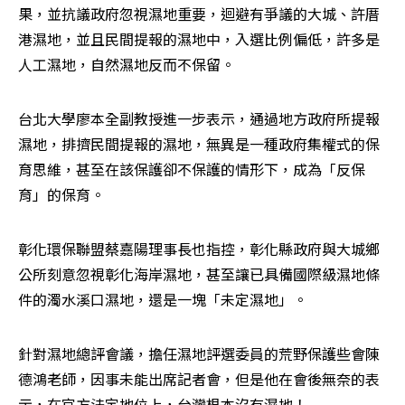
果，並抗議政府忽視濕地重要，迴避有爭議的大城、許厝
港濕地，並且民間提報的濕地中，入選比例偏低，許多是
人工濕地，自然濕地反而不保留。
台北大學廖本全副教授進一步表示，通過地方政府所提報
濕地，排擠民間提報的濕地，無異是一種政府集權式的保
育思維，甚至在該保護卻不保護的情形下，成為「反保
育」的保育。
彰化環保聯盟蔡嘉陽理事長也指控，彰化縣政府與大城鄉
公所刻意忽視彰化海岸濕地，甚至讓已具備國際級濕地條
件的濁水溪口濕地，還是一塊「未定濕地」。
針對濕地總評會議，擔任濕地評選委員的荒野保護些會陳
德鴻老師，因事未能出席記者會，但是他在會後無奈的表
示，在官方法定地位上，台灣根本沒有濕地！