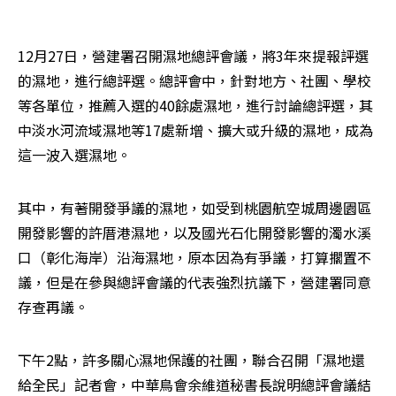
12月27日，營建署召開濕地總評會議，將3年來提報評選
的濕地，進行總評選。總評會中，針對地方、社團、學校
等各單位，推薦入選的40餘處濕地，進行討論總評選，其
中淡水河流域濕地等17處新增、擴大或升級的濕地，成為
這一波入選濕地。
其中，有著開發爭議的濕地，如受到桃園航空城周邊園區
開發影響的許厝港濕地，以及國光石化開發影響的濁水溪
口（彰化海岸）沿海濕地，原本因為有爭議，打算擱置不
議，但是在參與總評會議的代表強烈抗議下，營建署同意
存查再議。
下午2點，許多關心濕地保護的社團，聯合召開「濕地還
給全民」記者會，中華鳥會余維道秘書長說明總評會議結