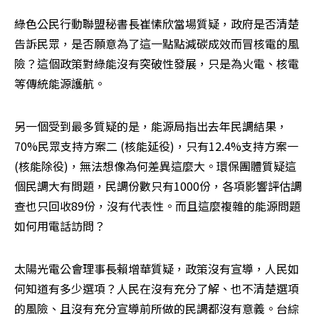
綠色公民行動聯盟秘書長崔愫欣當場質疑，政府是否清楚
告訴民眾，是否願意為了這一點點減碳成效而冒核電的風
險？這個政策對綠能沒有突破性發展，只是為火電、核電
等傳統能源護航。
另一個受到最多質疑的是，能源局指出去年民調結果，
70%民眾支持方案二 (核能延役)，只有12.4%支持方案一 
(核能除役)，無法想像為何差異這麼大。環保團體質疑這
個民調大有問題，民調份數只有1000份，各項影響評估調
查也只回收89份，沒有代表性。而且這麼複雜的能源問題
如何用電話訪問？
太陽光電公會理事長賴增華質疑，政策沒有宣導，人民如
何知道有多少選項？人民在沒有充分了解、也不清楚選項
的風險、且沒有充分宣導前所做的民調都沒有意義。台綜