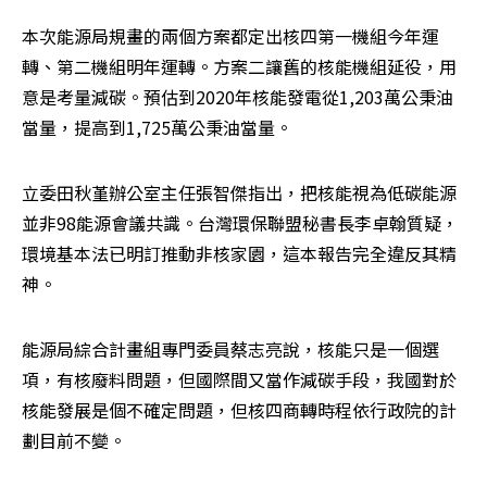
本次能源局規畫的兩個方案都定出核四第一機組今年運
轉、第二機組明年運轉。方案二讓舊的核能機組延役，用
意是考量減碳。預估到2020年核能發電從1,203萬公秉油
當量，提高到1,725萬公秉油當量。
立委田秋堇辦公室主任張智傑指出，把核能視為低碳能源
並非98能源會議共識。台灣環保聯盟秘書長李卓翰質疑，
環境基本法已明訂推動非核家園，這本報告完全違反其精
神。
能源局綜合計畫組專門委員蔡志亮說，核能只是一個選
項，有核廢料問題，但國際間又當作減碳手段，我國對於
核能發展是個不確定問題，但核四商轉時程依行政院的計
劃目前不變。