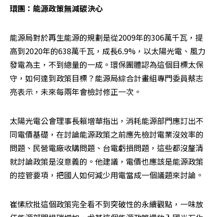
環團：能源政策無減碳決心
能源局對於再生能源的規劃是從2009年的306萬千瓦，提
高到2020年的638萬千瓦，成長6.9%，以太陽光電、風力
發電為主，不到總量的一成。環保團體認為這個目標太保
守，如何達到政策目標？能源局綜合計畫組專門委員蔡志
亮表示，未來每兩年會檢討修正一次。
太陽光電公會理事長賴增華指出，消耗能源部門應訂出不
同電價基礎，在討論能源政策之前應先檢討電業沒效率的
問題、民營電廠收購問題、台電虧損問題，這些都沒釐清
就討論政策是沒意義的。他建議，電價也應該是能源政策
的控管要項，把國人如何減少用電當成一個議題來討論。
崔愫欣批這個政策完全看不到突破性的永續觀點，一味放