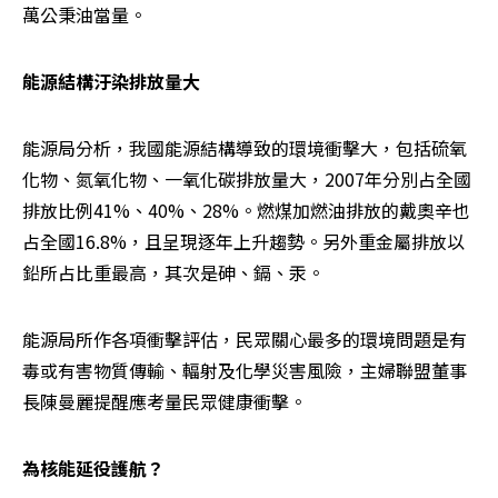
萬公秉油當量。
能源結構汙染排放量大
能源局分析，我國能源結構導致的環境衝擊大，包括硫氧
化物、氮氧化物、一氧化碳排放量大，2007年分別占全國
排放比例41%、40%、28%。燃煤加燃油排放的戴奧辛也
占全國16.8%，且呈現逐年上升趨勢。另外重金屬排放以
鉛所占比重最高，其次是砷、鎘、汞。
能源局所作各項衝擊評估，民眾關心最多的環境問題是有
毒或有害物質傳輸、輻射及化學災害風險，主婦聯盟董事
長陳曼麗提醒應考量民眾健康衝擊。
為核能延役護航？