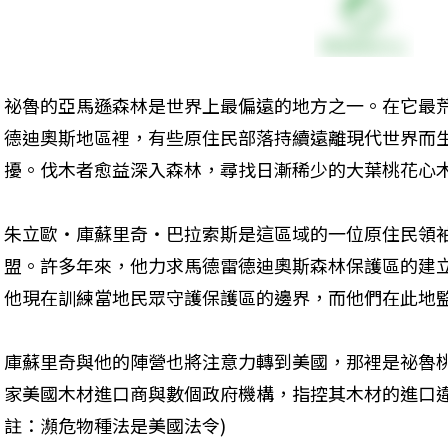
祕魯的亞馬遜森林是世界上最偏遠的地方之一。在它最
德迪奧斯地區裡，有些原住民部落持續遠離現代世界而
擾。伐木者愈益深入森林，尋找日漸稀少的大葉桃花心
朱立歐‧庫蘇里奇‧巴拉索斯是這區域的一位原住民領
盟。許多年來，他力求馬德雷德迪奧斯森林保護區的建立
他現在訓練當地民眾守護保護區的邊界，而他們在此地
庫蘇里奇與他的陣營也將注意力轉到美國，那裡是祕魯
家美國木材進口商與數個政府機構，指控其木材的進口違
註：瀕危物種法是美國法令)