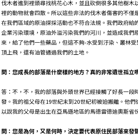
伐木者進到裡頭尋找桃花心木，並且砍倒很多其他樹木
裡的動物就會四散。所以這些非法的伐木者傷害的不僅
在我們區域的原油探採活動也不符合法規。我們政府給
企業污染環境，原油外溢污染我們的河川，並造成我們原
來，給了他們一些藥品，但這不夠-水受到汙染、叢林受
頂上飛，還有油管通過我們的土地。
問：您成長的部落是什麼樣的地方？真的非常遺世孤立
答：不，不，我的部落與外頭世界已經接觸了好長一段
發。我的祖父母在19世紀末到20世紀初被迫搬離。他
以說我的父母是出生在亞馬遜地區的馬德雷德迪奧斯省
問：您是為何，又是何時，決定要代表原住民部落來發