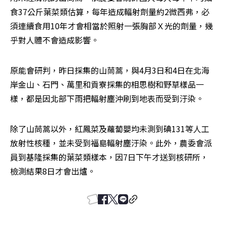
食37公斤葉菜類估算，每年造成輻射劑量約2微西弗，必
須連續食用10年才會相當於照射一張胸部Ｘ光的劑量，幾
乎對人體不會造成影響。
原能會研判，昨日採集的山茼蒿，與4月3日和4日在北海
岸金山、石門、萬里和貢寮採集的相思樹和野草樣品一
樣，都是因北部下雨把輻射塵沖刷到地表而受到汙染。
除了山茼蒿以外，紅鳳菜及蘿蔔嬰均未測到碘131等人工
放射性核種，並未受到福島輻射塵汙染。此外，農委會派
員到基隆採集的葉菜類樣本，因7日下午才送到核研所，
檢測結果8日才會出爐。