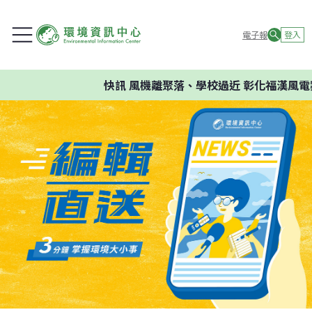
電子報
登入
快訊
風機離聚落、學校過近 彰化福漢風電