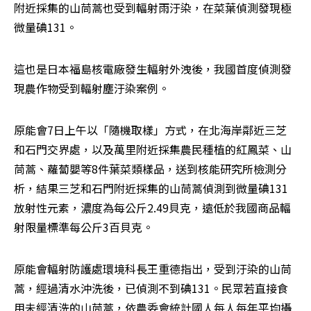
附近採集的山茼蒿也受到輻射雨汙染，在菜葉偵測發現極
微量碘131。
這也是日本福島核電廠發生輻射外洩後，我國首度偵測發
現農作物受到輻射塵汙染案例。
原能會7日上午以「隨機取樣」方式，在北海岸鄰近三芝
和石門交界處，以及萬里附近採集農民種植的紅鳳菜、山
茼蒿、蘿蔔嬰等8件葉菜類樣品，送到核能研究所檢測分
析，結果三芝和石門附近採集的山茼蒿偵測到微量碘131
放射性元素，濃度為每公斤2.49貝克，遠低於我國商品輻
射限量標準每公斤3百貝克。
原能會輻射防護處環境科長王重德指出，受到汙染的山茼
蒿，經過清水沖洗後，已偵測不到碘131。民眾若直接食
用未經清洗的山茼蒿，依農委會統計國人每人每年平均攝