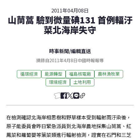
2011年04月08日
山茼蒿 驗到微量碘131 首例輻汙
菜北海岸失守
時事新聞
/
編輯直送
摘錄自2011年4月8日中國時報報導
循環經濟
能源轉型
福島核電廠
農林漁牧業
環境經濟
土地利用
在檢測確認北海岸相思樹和野草樣本受到輻射雨汙染後，
原子能委員會昨日緊急派員到北海岸農地採集山茼蒿、紅
鳳菜和蘿蔔嬰等葉菜類進行輻射檢測，證實在石門和三芝