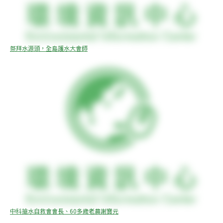
祭拜水源頭，全島護水大會師
中科搶水自救會會長、60多歲老農謝寶元