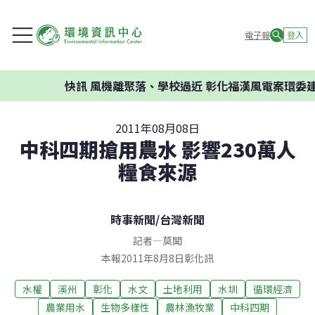
電子報
登入
快訊
風機離聚落、學校過近 彰化福漢風電案環委建議不應開
2011年08月08日
中科四期搶用農水 影響230萬人
糧食來源
時事新聞
/
台灣新聞
記者
—
莫聞
本報2011年8月8日彰化訊
水權
溪州
彰化
水文
土地利用
水圳
循環經濟
農業用水
生物多樣性
農林漁牧業
中科四期