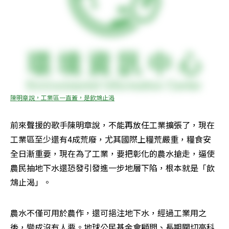
陳明章說，工業區一直蓋，是飲鴆止渴
前來聲援的歌手陳明章說，不能再放任工業擴張了，現在
工業區至少還有4成荒廢，尤其國際上糧荒嚴重，糧食安
全日漸重要，現在為了工業，要把彰化的農水搶走，逼使
農民抽地下水還恐發引發進一步地層下陷，根本就是「飲
鴆止渴」。
農水不僅可用於農作，還可挹注地下水，經過工業用之
後，變成沒有人要。地球公民基金會顧問、長期關切高科