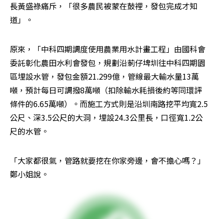
長黃盛祿痛斥，「很多農民被蒙在鼓裡，發包完成才知
道」。
原來，「中科四期調度使用農業用水計畫工程」由國科會
委託彰化農田水利會發包，規劃沿莿仔埤圳往中科四期園
區埋設水管，發包金額21.299億，管線最大輸水量13萬
噸，預計每日可調撥8萬噸（扣除輸水耗損後約等同環評
條件的6.65萬噸）。而施工方式則是沿圳南路挖平均寬2.5
公尺、深3.5公尺的大洞，埋設24.3公里長，口徑寬1.2公
尺的水管。
「大家都很氣，管路就要挖在你家旁邊，會不擔心嗎？」
鄭小姐說。