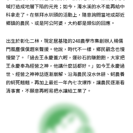
喊打造成地層下陷的元兇；如今，濁水溪的水不能再給中
科拿走了。在祭拜水圳頭的活動上，隨意詢問當地或鄰近
鄉鎮的農民、或是阿公阿婆，大約都是類似的回應。
出生於彰化二林，現定居基隆的248農學市集創辦人楊儒
門風塵僕僕趕來聲援。他說，時代不一樣，鄉民觀念也慢
慢變了。「過去王永慶蓋六輕，運砂石的賺飽飽，大家把
王永慶奉為經營之神，他講什麼話都好。」如今王永慶過
世、經營之神神話逐漸崩解、沿海農民沒水休耕、蚵農養
的蚵死翹翹，再加上最近一年內七次爆炸，讓農民逐漸看
清事實，不願意再輕易把水讓給工業了。