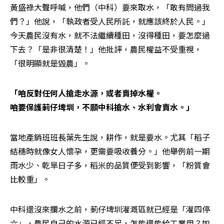
黃盛祿大聲呼喊，他們（中科）要來取水，「敢有問過我
們？」他說，「執政者受人民所託，就應該終於人民。」
今天農民沒有水，就不法繼續種田，沒得種田，要怎麼過
下去？「是非很清楚！」他批評，農民權益不受重視，
「很明顯就是毀農」。
「咱反對任何人搶走水源，或者賣掉水權。

咱要保護莿仔埤圳，不願中科搶水、水利會賣水。」
當地產銷班班長葉先生說，耕作，就是要水。尤其「稻子
結穗時就像女人懷孕，更需要吸收養分。」他舉例前一期
雨水少、乾旱日子多，稻米的品質便受到影響，「粉質會
比較重」。
中科還沒來攔水之前，莿仔埤圳灌溉區就已經是「灌四停
六」，農民自己的水源已經不足，怎能還能給工業用？如