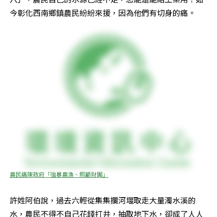
今彰化西南鄉鎮農民紛紛來援，因為他們有切身的痛。
農民痛陳政府「強暴農漁、照顧財團」
許姓阿伯說，過去六輕從集集攔河堰取走大量濁水溪的
水，農民不得不自己花錢打井，抽取地下水，卻成了人人