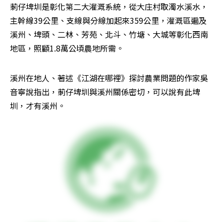
莿仔埤圳是彰化第二大灌溉系統，從大庄村取濁水溪水，
主幹線39公里、支線與分線加起來359公里，灌溉區遍及
溪州、埤頭、二林、芳苑、北斗、竹塘、大城等彰化西南
地區，照顧1.8萬公頃農地所需。
溪州在地人、著述《江湖在哪裡》探討農業問題的作家吳
音寧說指出，莿仔埤圳與溪州關係密切，可以說有此埤
圳，才有溪州。