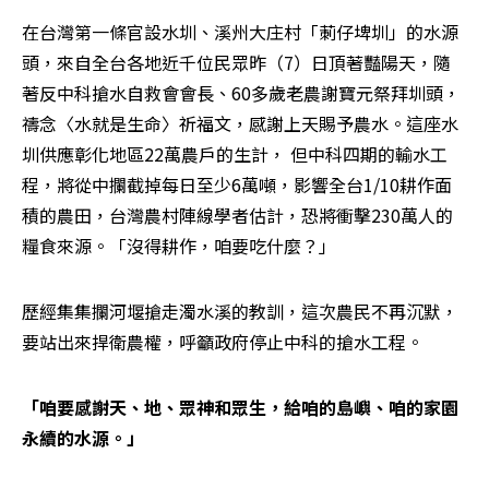
在台灣第一條官設水圳、溪州大庄村「莿仔埤圳」的水源
頭，來自全台各地近千位民眾昨（7）日頂著豔陽天，隨
著反中科搶水自救會會長、60多歲老農謝寶元祭拜圳頭，
禱念〈水就是生命〉祈福文，感謝上天賜予農水。這座水
圳供應彰化地區22萬農戶的生計， 但中科四期的輸水工
程，將從中攔截掉每日至少6萬噸，影響全台1/10耕作面
積的農田，台灣農村陣線學者估計，恐將衝擊230萬人的
糧食來源。「沒得耕作，咱要吃什麼？」
歷經集集攔河堰搶走濁水溪的教訓，這次農民不再沉默，
要站出來捍衛農權，呼籲政府停止中科的搶水工程。
「咱要感謝天、地、眾神和眾生，給咱的島嶼、咱的家園
永續的水源。」