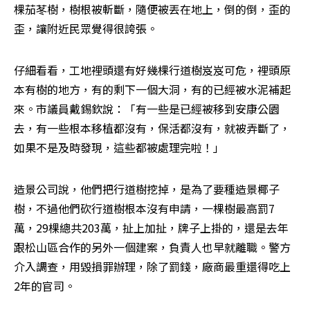
棵茄苳樹，樹根被斬斷，隨便被丟在地上，倒的倒，歪的
歪，讓附近民眾覺得很誇張。
仔細看看，工地裡頭還有好幾棵行道樹岌岌可危，裡頭原
本有樹的地方，有的剩下一個大洞，有的已經被水泥補起
來。市議員戴錫欽說：「有一些是已經被移到安康公園
去，有一些根本移植都沒有，保活都沒有，就被弄斷了，
如果不是及時發現，這些都被處理完啦！」
造景公司說，他們把行道樹挖掉，是為了要種造景椰子
樹，不過他們砍行道樹根本沒有申請，一棵樹最高罰7
萬，29棵總共203萬，扯上加扯，牌子上掛的，還是去年
跟松山區合作的另外一個建案，負責人也早就離職。警方
介入調查，用毀損罪辦理，除了罰錢，廠商最重還得吃上
2年的官司。