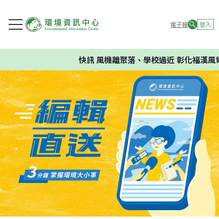
電子報
登入
快訊
風機離聚落、學校過近 彰化福漢風