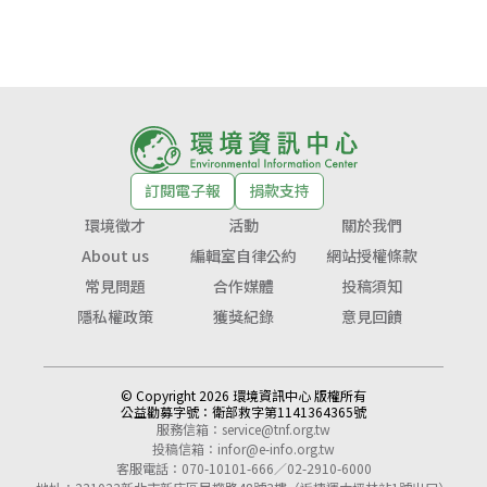
訂閱電子報
捐款支持
環境徵才
活動
關於我們
About us
編輯室自律公約
網站授權條款
常見問題
合作媒體
投稿須知
隱私權政策
獲獎紀錄
意見回饋
© Copyright 2026 環境資訊中心 版權所有
公益勸募字號：
衛部救字第1141364365號
服務信箱：
service@tnf.org.tw
投稿信箱：
infor@e-info.org.tw
客服電話：070-10101-666／02-2910-6000