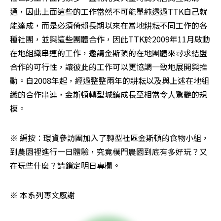
通，因此上面這些的工作當然不可能單純透過TTK自己就
能達成，而是必須倚賴長期以來在當地耕耘不同工作的各
種社團，並與這些團體合作，因此TTK於2009年11月啟動
在地組織串連的工作，邀請金斯頓的在地團體來尋求結盟
合作的可行性，讓彼此的工作可以更協調一致地展開與推
動。自2008年起，經過整整兩年的耕耘以及與上述在地組
織的合作串連，金斯頓轉型城鎮成長至相當令人驚艷的規
模。
※ 編按：環資參訪團加入了轉型社區金斯頓的食物小組，
到農園裡進行一日體驗，究竟樸門農園到底有多好玩？又
在玩些什麼？請鎖定明日專欄。
※ 本系列專文感謝 