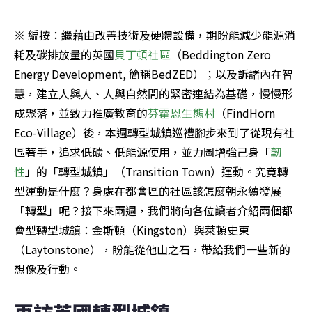
※ 編按：繼藉由改善技術及硬體設備，期盼能減少能源消
耗及碳排放量的英國
貝丁頓社區
（Beddington Zero 
Energy Development, 簡稱BedZED）；以及訴諸內在智
慧，建立人與人、人與自然間的緊密連結為基礎，慢慢形
成聚落，並致力推廣教育的
芬霍恩生態村
（FindHorn 
Eco-Village）後，本週轉型城鎮巡禮腳步來到了從現有社
區著手，追求低碳、低能源使用，並力圖增強己身「
韌
性
」的「轉型城鎮」（Transition Town）運動。究竟轉
型運動是什麼？身處在都會區的社區該怎麼朝永續發展
「轉型」呢？接下來兩週，我們將向各位讀者介紹兩個都
會型轉型城鎮：金斯頓（Kingston）與萊頓史東
（Laytonstone），盼能從他山之石，帶給我們一些新的
想像及行動。