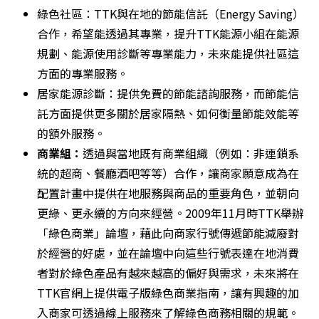
綠色社區：TTK與在地的節能信託（Energy Saving）
合作，希望能透過其專業，提升TTK能源小組在能源
規劃、能源使用診斷等專業能力，未來能提供社區這
方面的專業服務。
居家能源診斷：提供免費的節能諮詢服務，而節能信
託方面提供更多關於居家隔熱、如何衡量節能效能等
的額外服務。
商業組：
透過與當地既有商業組織（例如：非連鎖系
統的超商、餐廳酒吧等等）合作，讓商家願意成為在
配置計畫中提供在地服務與商品的重要角色，並朝向
更綠、更永續的方向來經營。2009年11月時TTK舉辦
「綠色商業」論壇，藉此向商家行號傳遞節能減廢對
於經營的好處，並在論壇中向這些行號表達在地消費
者對於綠色產品有越來越高的偏好與需求，未來將在
TTK官網上提供電子版綠色商業指南，讓有興趣的加
入商家可透過線上服務來了解綠色商務相關的規範。