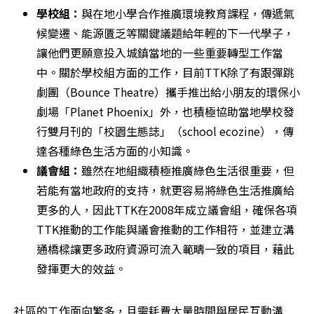
學校組：
與在地小學合作推廣環境教育課程，傳遞氣
候變遷、能源匱乏等關鍵議題給年輕的下一代學子，
讓他們更願意投入城鎮當地的一些重要轉型工作當
中。關於學校組方面的工作，目前TTK除了有跟彈跳
劇團（Bounce Theatre）攜手推出給小朋友的環保小
劇場「Planet Phoenix」外，也積極協助當地學校發
行雙月刊的「校園生態誌」（school ecozine），傳
達各種綠色生活方面的小知識。
議會組：
雖然在地組織積極推廣綠色生活很重要，但
若能有當地政府的支持，就更容易將綠色生活推廣給
更多的人，因此TTK在2008年成立議會組，確保各項
TTK推動的工作能與議會推動的工作相符，並建立溝
通橋樑讓更多政府資源可流入範疇一致的項目，藉此
發揮更大的效益。
社區的工作面向繁多，且需耗費大量時間與居民互動溝