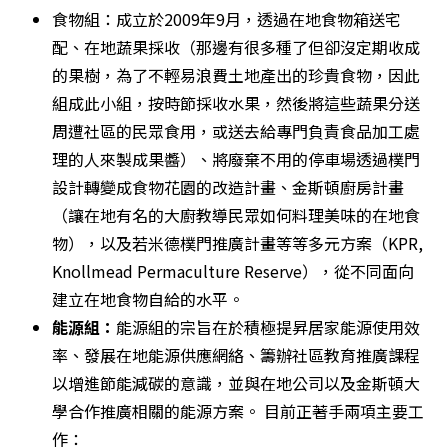
食物組：成立於2009年9月，透過在地食物箱送宅
配、在地蔬果採收（那邊有很多種了但卻沒定期收成
的果樹，為了不輕易浪費土地產出的珍貴食物，因此
組成此小組，按時節採收水果，然後將這些蔬果分送
周遭社區的民眾食用，或送去給專門負責食品加工處
理的人來製成果醬）、將廢棄不用的停車場透過樸門
設計轉變成食物花園的改造計畫、金斯頓廚房計畫
（讓在地有名的大廚教導民眾如何料理美味的在地食
物），以及若米德樸門推廣計畫等等多元方案（KPR, 
Knollmead Permaculture Reserve），從不同面向
建立在地食物自給的水平。
能源組：
能源組的宗旨在於積極提昇居家能源使用效
率、發展在地能源供應網絡、籌辦社區教育推廣課程
以增進節能減碳的意識，並與在地公司以及金斯頓大
學合作推廣相關的能源方案。 目前正著手兩項主要工
作：