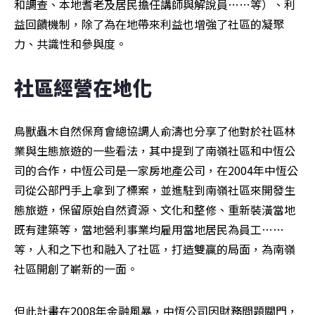
和調查、本地耆老及居民擔任講師與解說員……等）、利
益回饋機制，除了為在地帶來利益也增強了社區的凝聚
力、共識性和參與度。
社區經營在地化
鳥獸蟲木自然保育會總協調人俞濤也分享了他對於社區林
業與生態旅遊的一些看法，其中提到了南嶺社區和中恆公
司的合作，中恆公司是一家房地產公司，在2004年中恆公
司從公部門手上拿到了標案，並進駐到南嶺社區來開發生
態旅遊，保留原始自然資源、文化和整修、重新裝潢當地
既有建築等，當地營利事業均雇用當地居民為員工……
等，人和之下也和融入了社區，打造雙贏的局面，為南嶺
社區開創了嶄新的一面。
但此計畫在2008年金融風暴，中恆公司因財務問題關門，