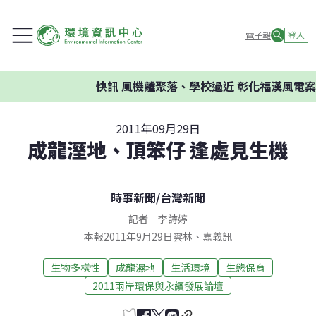
電子報
登入
快訊
風機離聚落、學校過近 彰化福漢風電案環
2011年09月29日
成龍溼地、頂笨仔 逢處見生機
時事新聞
/
台灣新聞
記者
—
李詩婷
本報2011年9月29日雲林、嘉義訊
生物多樣性
成龍濕地
生活環境
生態保育
2011兩岸環保與永續發展論壇