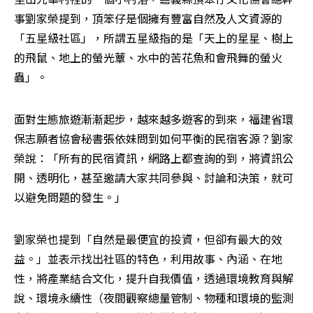
事劉家榮提到，頂笨仔是個擁有豐富自然及人文資源的
「五星級社區」，所謂五星級指的是「天上的星星、樹上
的飛鼠、地上的螢光蕈、水中的苦花魚和會飛舞的螢火
蟲」。
面對生態旅遊漸漸起步，越來越多遊客的到來，福建省環
保志願者協會秘書張依妹問到如何平衡的民宿客源？劉家
榮說：「所有的民宿資訊，網路上都查詢的到，將資訊公
開、透明化，甚至邀請大家共同參與、討論和決策，就可
以避免問題的發生。」
劉家榮也提到「自然是最便宜的投資，但卻有最大的效
益。」並表示找出社區的特色，利用故事、內涵、在地
性，將產業結合文化，提升自我價值，透過環境教育與解
說、環境永續性（夜間觀察總量管制、物種和環境的監測