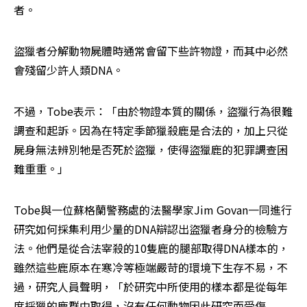
者。
盜獵者分解動物屍體時通常會留下些許物證，而其中必然
會殘留少許人類DNA。
不過，Tobe表示：「由於物證本質的關係，盜獵行為很難
調查和起訴。因為在特定季節獵殺鹿是合法的，加上只從
屍身無法辨別牠是否死於盜獵，使得盜獵鹿的犯罪調查困
難重重。」
Tobe與一位蘇格蘭警務處的法醫學家Jim Govan一同進行
研究如何採集利用少量的DNA辯認出盜獵者身分的檢驗方
法。他們是從合法宰殺的10隻鹿的腿部取得DNA樣本的，
雖然這些鹿原本在寒冷等極端嚴苛的環境下生存不易，不
過，研究人員聲明，「於研究中所使用的樣本都是從每年
度採獵的鹿群中取得，沒有任何動物因此研究而受傷