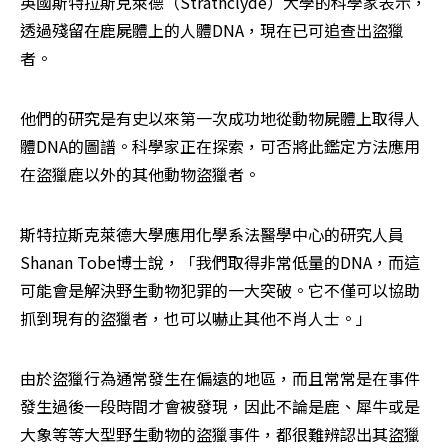
英國斯特拉斯克萊德（Strathclyde）大學的科學家表示，
透過殘留在鹿屍體上的人體DNA，現在已可追查出盜獵
者。
他們的研究是有史以來第一次成功地從動物屍體上取得人
體DNA的圖譜。科學家正在探索，可否將此鑑定方法應用
在盜獵鹿以外的其他動物盜獵者。
斯特拉斯克萊德大學應用化學系法醫學中心的研究人員
Shanan Tobe博士說，「我們取得非常低量的DNA，而這
可能會是解決野生動物犯罪的一大突破。它不僅可以協助
抓到現有的盜獵者，也可以嚇止其他不肖人士。」
由於盜獵行為通常發生在偏遠的地區，而且常常是在事件
發生過後一段時間才會被發現，因此不論是鹿、犀牛或是
大象等等大型野生動物的盜獵事件，都很難辨認出其盜獵