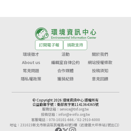
訂閱電子報
捐款支持
環境徵才
活動
關於我們
About us
編輯室自律公約
網站授權條款
常見問題
合作媒體
投稿須知
隱私權政策
獲獎紀錄
意見回饋
© Copyright 2026 環境資訊中心 版權所有
公益勸募字號：
衛部救字第1141364365號
服務信箱：
service@tnf.org.tw
投稿信箱：
infor@e-info.org.tw
客服電話：070-10101-666／02-2910-6000
地址：231023新北市新店區民權路48號3樓（近捷運大坪林站1號出口）