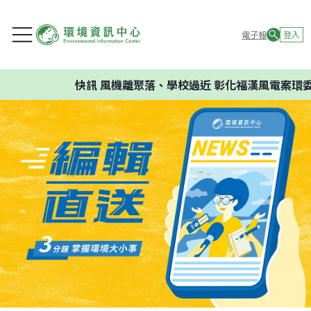
電子報
登入
快訊
風機離聚落、學校過近 彰化福漢風電案環委