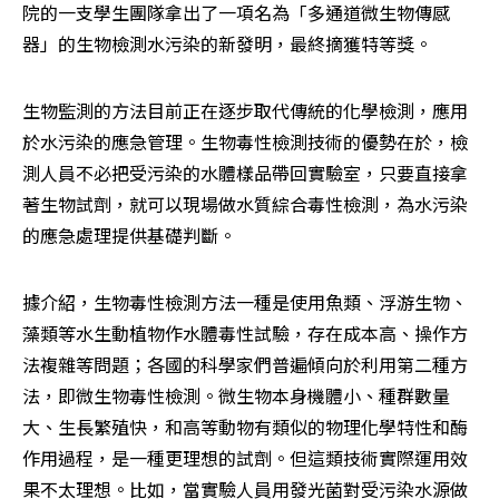
院的一支學生團隊拿出了一項名為「多通道微生物傳感
器」的生物檢測水污染的新發明，最終摘獲特等獎。
生物監測的方法目前正在逐步取代傳統的化學檢測，應用
於水污染的應急管理。生物毒性檢測技術的優勢在於，檢
測人員不必把受污染的水體樣品帶回實驗室，只要直接拿
著生物試劑，就可以現場做水質綜合毒性檢測，為水污染
的應急處理提供基礎判斷。
據介紹，生物毒性檢測方法一種是使用魚類、浮游生物、
藻類等水生動植物作水體毒性試驗，存在成本高、操作方
法複雜等問題；各國的科學家們普遍傾向於利用第二種方
法，即微生物毒性檢測。微生物本身機體小、種群數量
大、生長繁殖快，和高等動物有類似的物理化學特性和酶
作用過程，是一種更理想的試劑。但這類技術實際運用效
果不太理想。比如，當實驗人員用發光菌對受污染水源做